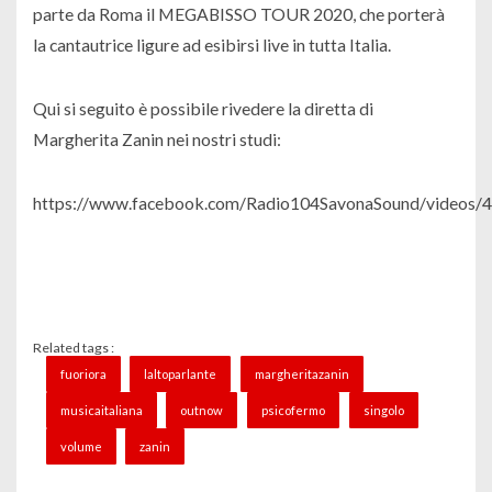
parte da Roma il MEGABISSO TOUR 2020, che porterà
la cantautrice ligure ad esibirsi live in tutta Italia.
Qui si seguito è possibile rivedere la diretta di
Margherita Zanin nei nostri studi:
https://www.facebook.com/Radio104SavonaSound/videos
Related tags :
fuoriora
laltoparlante
margheritazanin
musicaitaliana
outnow
psicofermo
singolo
volume
zanin