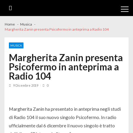
Skip
Skip
to
to
navigation
content
Home
Musica
Margherita Zanin presenta Psicofermo in anteprima a Radio 104
MUSICA
Margherita Zanin presenta
Psicofermo in anteprima a
Radio 104
9 Dicembre 2019
0
Margherita Zanin ha presentato in anteprima negli studi
di Radio 104 il suo nuovo singolo Psicofermo. In radio
ufficialmente dal 6 dicembre il nuovo singolo è tratto