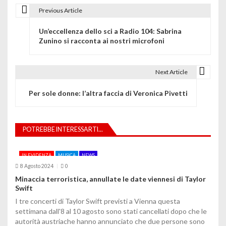
Previous Article
N
Un’eccellenza dello sci a Radio 104: Sabrina
a
Zunino si racconta ai nostri microfoni
v
i
Next Article
g
Per sole donne: l’altra faccia di Veronica Pivetti
a
z
POTREBBE INTERESSARTI...
i
IN EVIDENZA
MUSICA
NEWS
o
8 Agosto 2024
0
Minaccia terroristica, annullate le date viennesi di Taylor
n
Swift
e
I tre concerti di Taylor Swift previsti a Vienna questa
settimana dall'8 al 10 agosto sono stati cancellati dopo che le
a
autorità austriache hanno annunciato che due persone sono