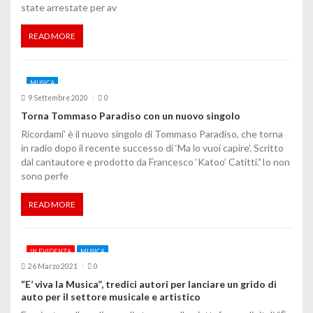
state arrestate per av
r
t
READ MORE
i
MUSICA
c
9 Settembre 2020
0
o
Torna Tommaso Paradiso con un nuovo singolo
Ricordami’ è il nuovo singolo di Tommaso Paradiso, che torna
l
in radio dopo il recente successo di ‘Ma lo vuoi capire’. Scritto
dal cantautore e prodotto da Francesco ‘Katoo’ Catitti.“Io non
i
sono perfe
READ MORE
IN EVIDENZA
MUSICA
26 Marzo 2021
0
“E’ viva la Musica”, tredici autori per lanciare un grido di
auto per il settore musicale e artistico