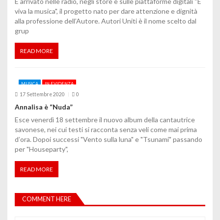
E arrivato nelle radio, negli store e sulle piattaforme digitali “È
viva la musica", il progetto nato per dare attenzione e dignità
alla professione dell’Autore. Autori Uniti è il nome scelto dal
grup
READ MORE
MUSICA
IN EVIDENZA
17 Settembre 2020
0
Annalisa è “Nuda”
Esce venerdì 18 settembre il nuovo album della cantautrice
savonese, nei cui testi si racconta senza veli come mai prima
dʼora. Dopoi successi "Vento sulla luna" e "Tsunami" passando
per "Houseparty",
READ MORE
COMMENT HERE