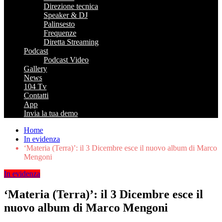
Direzione tecnica
Speaker & DJ
Palinsesto
Frequenze
Diretta Streaming
Podcast
Podcast Video
Gallery
News
104 Tv
Contatti
App
Invia la tua demo
Home
In evidenza
‘Materia (Terra)’: il 3 Dicembre esce il nuovo album di Marco
Mengoni
In evidenza
‘Materia (Terra)’: il 3 Dicembre esce il
nuovo album di Marco Mengoni