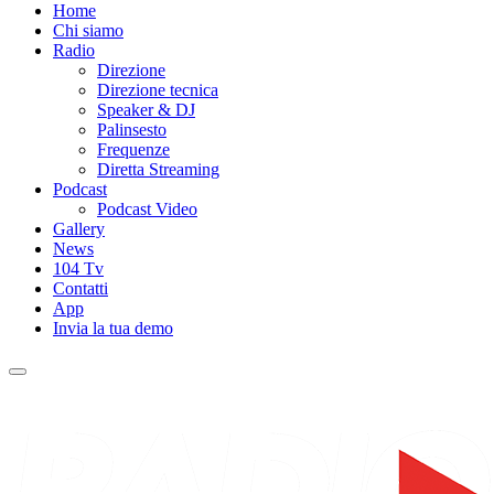
Radio 104
Like It !
Home
Chi siamo
Radio
Direzione
Direzione tecnica
Speaker & DJ
Palinsesto
Frequenze
Diretta Streaming
Podcast
Podcast Video
Gallery
News
104 Tv
Contatti
App
Invia la tua demo