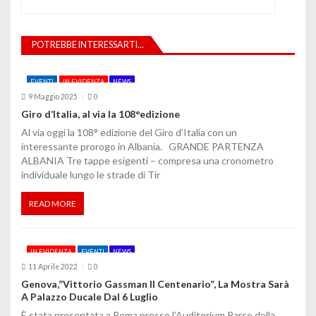
a
z
POTREBBE INTERESSARTI...
i
o
EVENTI
IN EVIDENZA
NEWS
9 Maggio 2025
0
n
Giro d’Italia, al via la 108°edizione
e
Al via oggi la 108° edizione del Giro d’Italia con un
interessante prorogo in Albania. GRANDE PARTENZA
a
ALBANIA Tre tappe esigenti – compresa una cronometro
individuale lungo le strade di Tir
r
t
READ MORE
i
IN EVIDENZA
EVENTI
NEWS
c
11 Aprile 2022
0
o
Genova,”Vittorio Gassman Il Centenario”, La Mostra Sarà
A Palazzo Ducale Dal 6 Luglio
l
È stata presentata a Roma presso l’Auditorium Parco della