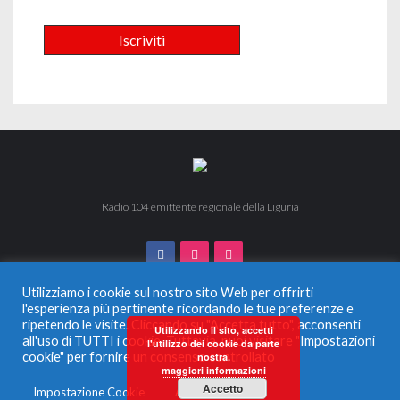
Radio 104 emittente regionale della Liguria
Utilizziamo i cookie sul nostro sito Web per offrirti
l'esperienza più pertinente ricordando le tue preferenze e
ripetendo le visite. Cliccando su "Accetta tutto", acconsenti
© 2024 Radio 104. Tutti i diritti riservati. Vietata la duplicazione
Utilizzando il sito, accetti
all'uso di TUTTI i cookie. Tuttavia, puoi visitare "Impostazioni
anche parziale.
l'utilizzo dei cookie da parte
Radio Monferrato Srl - P.IVA 00956220057 La società ha
cookie" per fornire un consenso controllato
nostra.
maggiori informazioni
ricevuto aiuti di Stato e aiuti de Minimis, soggetti all’obbligo di
pubblicazione nel Registro nazionale degli aiuti di Stato di cui
Accetto
Impostazione Cookie
Accetta tutto