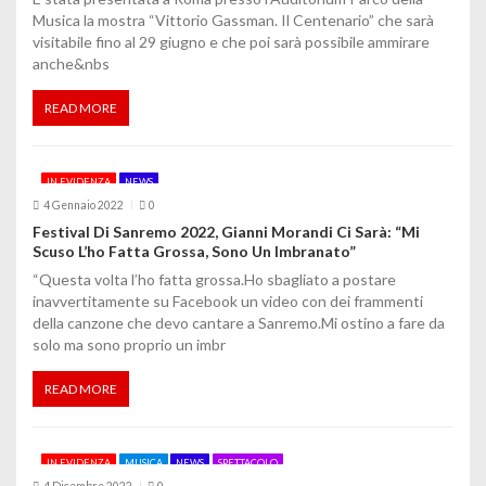
Musica la mostra “Vittorio Gassman. Il Centenario” che sarà
i
visitabile fino al 29 giugno e che poi sarà possibile ammirare
anche&nbs
READ MORE
IN EVIDENZA
NEWS
4 Gennaio 2022
0
Festival Di Sanremo 2022, Gianni Morandi Ci Sarà: “Mi
Scuso L’ho Fatta Grossa, Sono Un Imbranato”
“Questa volta l’ho fatta grossa.Ho sbagliato a postare
inavvertitamente su Facebook un video con dei frammenti
della canzone che devo cantare a Sanremo.Mi ostino a fare da
solo ma sono proprio un imbr
READ MORE
IN EVIDENZA
MUSICA
NEWS
SPETTACOLO
4 Dicembre 2022
0