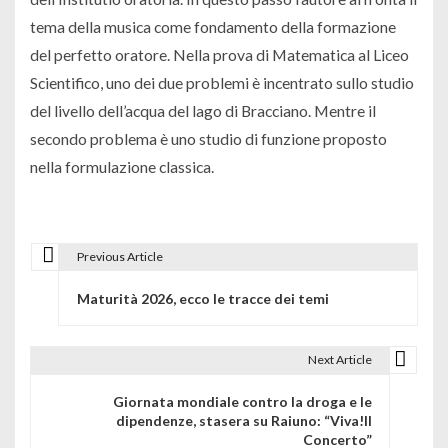
tema della musica come fondamento della formazione
del perfetto oratore. Nella prova di Matematica al Liceo
Scientifico, uno dei due problemi è incentrato sullo studio
del livello dell’acqua del lago di Bracciano. Mentre il
secondo problema è uno studio di funzione proposto
nella formulazione classica.
Previous Article
N
Maturità 2026, ecco le tracce dei temi
a
v
Next Article
i
Giornata mondiale contro la droga e le
g
dipendenze, stasera su Raiuno: “Viva!Il
Concerto”