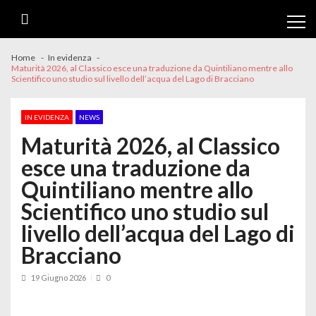
Skip
Skip
to
to
navigation
content
Home
In evidenza
Maturità 2026, al Classico esce una traduzione da Quintiliano mentre allo
Scientifico uno studio sul livello dell’acqua del Lago di Bracciano
IN EVIDENZA
NEWS
Maturità 2026, al Classico
esce una traduzione da
Quintiliano mentre allo
Scientifico uno studio sul
livello dell’acqua del Lago di
Bracciano
19 Giugno 2026
0