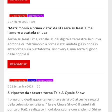
t
i
IN EVIDENZA
SPETTACOLO
c
17 Marzo 2021
0
“Matrimonio a prima vista” da stasera su Real Time
o
l’amore a scatola chiusa
Arriva su Real Time, canale 31 del digitale terrestre, la nuova
l
edizione di "Matrimonio a prima vista" andata già in onda in
anteprima sulla piattaforma Discovery+, una sorta di gioco
i
delle coppie ri
READ MORE
IN EVIDENZA
NEWS
SPETTACOLO
26 Settembre 2025
0
Si riparte: da stasera torna Tale & Quale Show
Torna uno degli appuntamenti televisivi più attesi e seguiti
della televisione italiana: 'Tale e Quale Show'. Il varietà di
punta di Rai1, realizzato in collaborazione con Endemol Shine