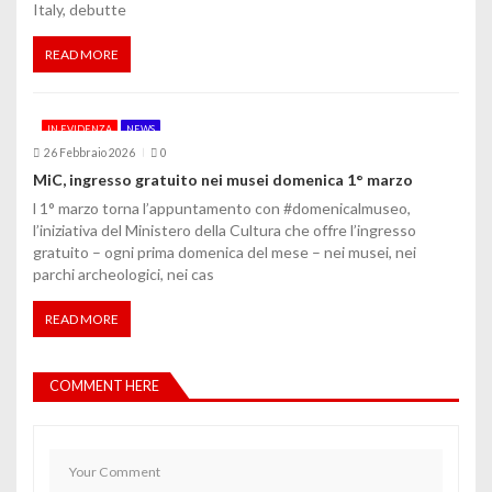
Italy, debutte
READ MORE
IN EVIDENZA
NEWS
26 Febbraio 2026
0
MiC, ingresso gratuito nei musei domenica 1° marzo
l 1° marzo torna l’appuntamento con #domenicalmuseo,
l’iniziativa del Ministero della Cultura che offre l’ingresso
gratuito – ogni prima domenica del mese – nei musei, nei
parchi archeologici, nei cas
READ MORE
COMMENT HERE