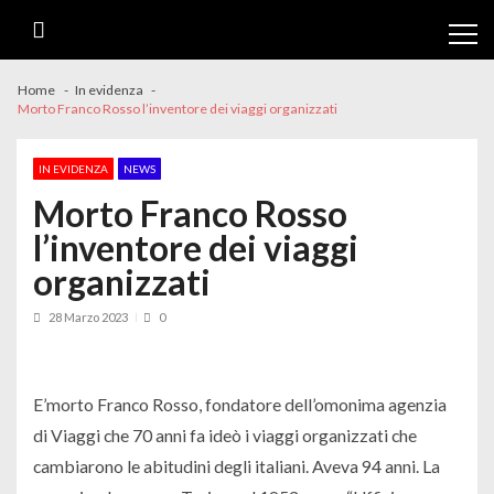
Skip
Skip
to
to
navigation
content
Home
In evidenza
Morto Franco Rosso l’inventore dei viaggi organizzati
IN EVIDENZA
NEWS
Morto Franco Rosso
l’inventore dei viaggi
organizzati
28 Marzo 2023
0
E’morto Franco Rosso, fondatore dell’omonima agenzia
di Viaggi che 70 anni fa ideò i viaggi organizzati che
cambiarono le abitudini degli italiani. Aveva 94 anni. La