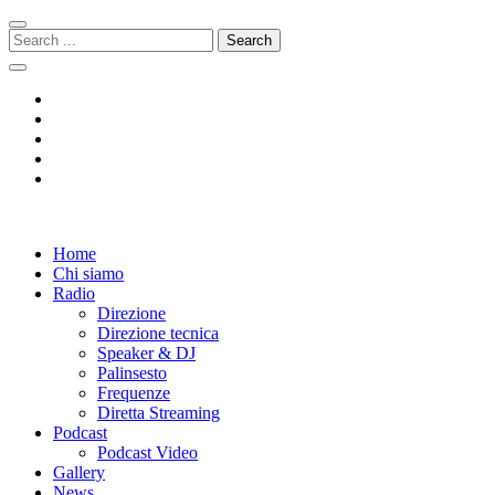
Skip
Skip
to
to
Search
navigation
content
for:
Radio 104
Like It !
Home
Chi siamo
Radio
Direzione
Direzione tecnica
Speaker & DJ
Palinsesto
Frequenze
Diretta Streaming
Podcast
Podcast Video
Gallery
News