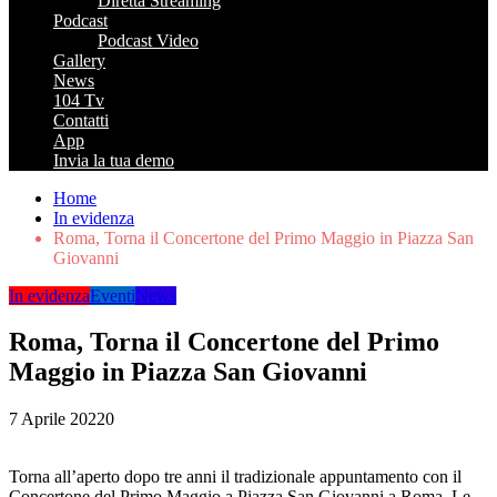
Diretta Streaming
Podcast
Podcast Video
Gallery
News
104 Tv
Contatti
App
Invia la tua demo
Home
In evidenza
Roma, Torna il Concertone del Primo Maggio in Piazza San
Giovanni
In evidenza
Eventi
News
Roma, Torna il Concertone del Primo
Maggio in Piazza San Giovanni
7 Aprile 2022
0
Torna all’aperto dopo tre anni il tradizionale appuntamento con il
Concertone del Primo Maggio a Piazza San Giovanni a Roma. Le