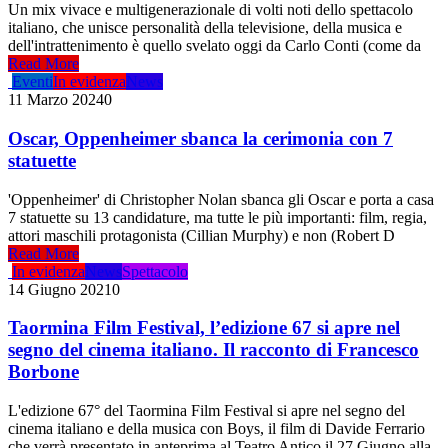
Un mix vivace e multigenerazionale di volti noti dello spettacolo
italiano, che unisce personalità della televisione, della musica e
dell'intrattenimento è quello svelato oggi da Carlo Conti (come da
Read More
Eventi
In evidenza
News
11 Marzo 2024
0
Oscar, Oppenheimer sbanca la cerimonia con 7
statuette
'Oppenheimer' di Christopher Nolan sbanca gli Oscar e porta a casa
7 statuette su 13 candidature, ma tutte le più importanti: film, regia,
attori maschili protagonista (Cillian Murphy) e non (Robert D
Read More
In evidenza
News
Spettacolo
14 Giugno 2021
0
Taormina Film Festival, l’edizione 67 si apre nel
segno del cinema italiano. Il racconto di Francesco
Borbone
L'edizione 67° del Taormina Film Festival si apre nel segno del
cinema italiano e della musica con Boys, il film di Davide Ferrario
che verrà presentato in anteprima al Teatro Antico il 27 Giugno alla