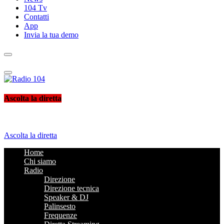
104 Tv
Contatti
App
Invia la tua demo
Radio 104
Like It !
Ascolta la diretta
Ascolta la diretta
Home
Chi siamo
Radio
Direzione
Direzione tecnica
Speaker & DJ
Palinsesto
Frequenze