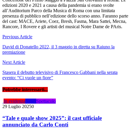
edizioni 2020 e 2021 a causa della pandemia si erano svolte
all’Auditorium Parco della Musica di Roma con una limitata
presenza di pubblico nell’edizione dello scorso anno. Faranno parte
del cast: MACE, Ariete, Coez, Bresh, Fasma, Mara Sattei, Mecna,
Rancore, I Rovere e gli artisti del musical Notre Dame de PAris.
Navigazione
Previous Article
articoli
David di Donatello 2022, il 3 maggio in diretta su Raiuno la
premiazione
Next Article
Stasera il debutto televisivo di Francesco Gabbani nella serata
evento: “Ci vuole un fiore”
Potrebbe interessarti...
In evidenza
News
Spettacolo
29 Luglio 2025
0
“Tale e quale show 2025”: il cast ufficiale
annunciato da Carlo Conti