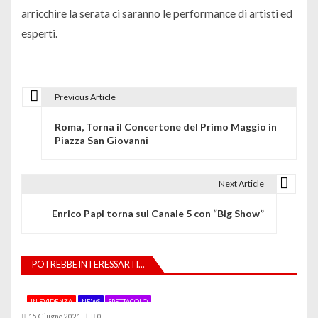
arricchire la serata ci saranno le performance di artisti ed
esperti.
Previous Article
N
Roma, Torna il Concertone del Primo Maggio in
a
Piazza San Giovanni
v
i
Next Article
g
Enrico Papi torna sul Canale 5 con “Big Show”
a
z
POTREBBE INTERESSARTI...
i
IN EVIDENZA
NEWS
SPETTACOLO
o
15 Giugno 2021
0