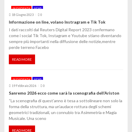
IN EVIDENZA
NEWS
18 Giugno 2023
0
Informazione on line, volano Instragram e Tik Tok
I dati raccolti dal Reuters Digital Report 2023 confermano
come i social Tik Tok, Instagram e Youtube stiano diventando
sempre più importanti nella diffusione delle notizie,mentre
perde terreno Facebo
READ MORE
IN EVIDENZA
NEWS
19 Febbraio 2026
0
Sanremo 2026 ecco come sarà la scenografia dell’Ariston
“La scenografia di quest’anno è tesa a sottolineare non solo la
forma della struttura, ma un’audace rottura degli schemi
geometrici tradizionali, un connubio tra Asimmetria e Magia
Musicale. Una sceno
READ MORE