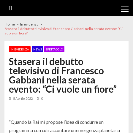
Skip
Skip
to
to
navigation
content
Home
In evidenza
Stasera il debutto televisivo di Francesco Gabbani nella serata evento: “Ci
vuole un fiore”
IN EVIDENZA
NEWS
SPETTACOLO
Stasera il debutto
televisivo di Francesco
Gabbani nella serata
evento: “Ci vuole un fiore”
8 Aprile 2022
0
“Quando la Rai mi propose l’idea di condurre un
programma con cui raccontare un’emergenza planetaria