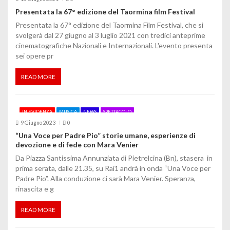
Presentata la 67° edizione del Taormina film Festival
n
Presentata la 67° edizione del Taormina Film Festival, che si
e
svolgerà dal 27 giugno al 3 luglio 2021 con tredici anteprime
cinematografiche Nazionali e Internazionali. L'evento presenta
a
sei opere pr
r
READ MORE
t
i
IN EVIDENZA
MUSICA
NEWS
SPETTACOLO
c
9 Giugno 2023
0
“Una Voce per Padre Pio” storie umane, esperienze di
o
devozione e di fede con Mara Venier
Da Piazza Santissima Annunziata di Pietrelcina (Bn), stasera in
l
prima serata, dalle 21.35, su Rai1 andrà in onda “Una Voce per
Padre Pio”. Alla conduzione ci sarà Mara Venier. Speranza,
i
rinascita e g
READ MORE