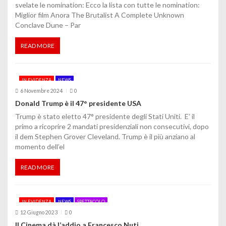
e
svelate le nomination: Ecco la lista con tutte le nomination:
Miglior film Anora The Brutalist A Complete Unknown
a
Conclave Dune – Par
r
READ MORE
t
i
IN EVIDENZA
NEWS
c
6 Novembre 2024
0
Donald Trump è il 47° presidente USA
o
Trump è stato eletto 47° presidente degli Stati Uniti. E’ il
primo a ricoprire 2 mandati presidenziali non consecutivi, dopo
l
il dem Stephen Grover Cleveland. Trump è il più anziano al
i
momento dell’el
READ MORE
IN EVIDENZA
NEWS
SPETTACOLO
12 Giugno 2023
0
Il Cinema dà l’addio a Francesco Nuti