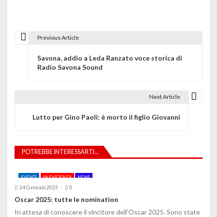
Previous Article
N
Savona, addio a Leda Ranzato voce storica di
a
Radio Savona Sound
v
i
Next Article
g
Lutto per Gino Paoli: è morto il figlio Giovanni
a
z
POTREBBE INTERESSARTI...
i
EVENTI
IN EVIDENZA
NEWS
o
24 Gennaio 2025
0
Oscar 2025: tutte le nomination
n
In attesa di conoscere il vincitore dell'Oscar 2025. Sono state