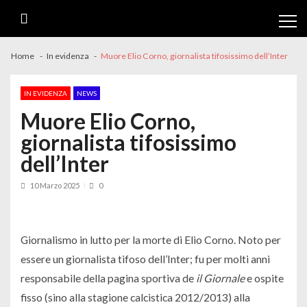
Skip
Skip
to
to
navigation
content
Home
In evidenza
Muore Elio Corno, giornalista tifosissimo dell’Inter
IN EVIDENZA
NEWS
Muore Elio Corno,
giornalista tifosissimo
dell’Inter
10 Marzo 2025
0
Giornalismo in lutto per la morte di Elio Corno. Noto per
essere un giornalista tifoso dell’Inter
; fu per molti anni
responsabile della pagina sportiva de
il Giornale
e ospite
fisso (sino alla stagione calcistica 2012/2013) alla