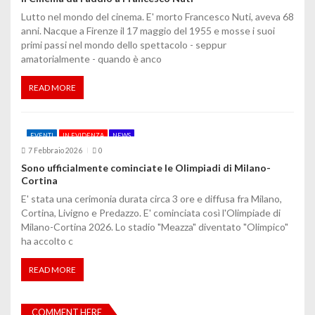
Lutto nel mondo del cinema. E' morto Francesco Nuti, aveva 68
anni. Nacque a Firenze il 17 maggio del 1955 e mosse i suoi
primi passi nel mondo dello spettacolo - seppur
amatorialmente - quando è anco
READ MORE
EVENTI
IN EVIDENZA
NEWS
7 Febbraio 2026
0
Sono ufficialmente cominciate le Olimpiadi di Milano-
Cortina
E' stata una cerimonia durata circa 3 ore e diffusa fra Milano,
Cortina, Livigno e Predazzo. E' cominciata così l'Olimpiade di
Milano-Cortina 2026. Lo stadio "Meazza" diventato "Olimpico"
ha accolto c
READ MORE
COMMENT HERE