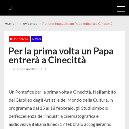
Skip
Skip
to
to
navigation
content
Home
In evidenza
Per la prima volta un Papa entrerà a Cinecittà
IN EVIDENZA
NEWS
Per la prima volta un Papa
entrerà a Cinecittà
28 Gennaio 2025
0
Un Pontefice per la prima volta a Cinecittà. Nell’ambito
del Giubileo degli Artisti e del Mondo della Cultura, in
programma dal 15 al 18 febbraio, gli Studi simbolo
dell’eccellenza dell’industria cinematografica e
audiovisiva italiana lunedì 17 febbraio accoglieranno