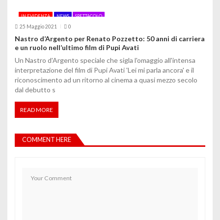
IN EVIDENZA
NEWS
SPETTACOLO
25 Maggio 2021
0
Nastro d’Argento per Renato Pozzetto: 50 anni di carriera
e un ruolo nell’ultimo film di Pupi Avati
Un Nastro d'Argento speciale che sigla l'omaggio all'intensa
interpretazione del film di Pupi Avati 'Lei mi parla ancora' e il
riconoscimento ad un ritorno al cinema a quasi mezzo secolo
dal debutto s
READ MORE
COMMENT HERE