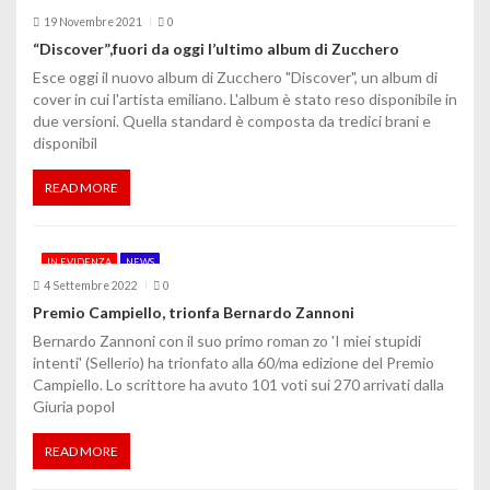
o
19 Novembre 2021
0
“Discover”,fuori da oggi l’ultimo album di Zucchero
l
Esce oggi il nuovo album di Zucchero "Discover", un album di
cover in cui l'artista emiliano. L'album è stato reso disponibile in
i
due versioni. Quella standard è composta da tredici brani e
disponibil
READ MORE
IN EVIDENZA
NEWS
4 Settembre 2022
0
Premio Campiello, trionfa Bernardo Zannoni
Bernardo Zannoni con il suo primo roman zo 'I miei stupidi
intenti' (Sellerio) ha trionfato alla 60/ma edizione del Premio
Campiello. Lo scrittore ha avuto 101 voti sui 270 arrivati dalla
Giuria popol
READ MORE