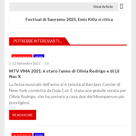
i
Next Article
g
Festival di Sanremo 2025, Emis Killa si ritira
a
z
POTREBBE INTERESSARTI...
i
o
IN EVIDENZA
NEWS
13 Settembre 2021
0
n
MTV VMA 2021: è stato l’anno di Olivia Rodrigo e di Lil
Nas X
e
La festa musicale dell'anno si è tenuta al Barclays Center di
a
New York condotta da Doja Cat. È stata una grande serata per
Olivia Rodrigo, che ha portato a casa due dei Moonperson più
r
prestigiosi,
t
READ MORE
i
c
IN EVIDENZA
NEWS