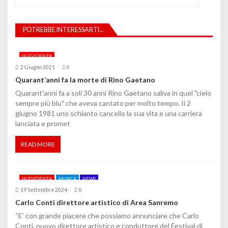
z
i
POTREBBE INTERESSARTI...
o
IN EVIDENZA
n
2 Giugno 2021
0
e
Quarant’anni fa la morte di Rino Gaetano
Quarant'anni fa a soli 30 anni Rino Gaetano saliva in quel "cielo
a
sempre più blu" che aveva cantato per molto tempo. Il 2
giugno 1981 uno schianto cancello la sua vita e una carriera
r
lanciata e promet
t
READ MORE
i
c
IN EVIDENZA
MUSICA
NEWS
o
19 Settembre 2024
0
Carlo Conti direttore artistico di Area Sanremo
l
“E’ con grande piacere che possiamo annunciare che Carlo
Conti, nuovo direttore artistico e conduttore del Festival di