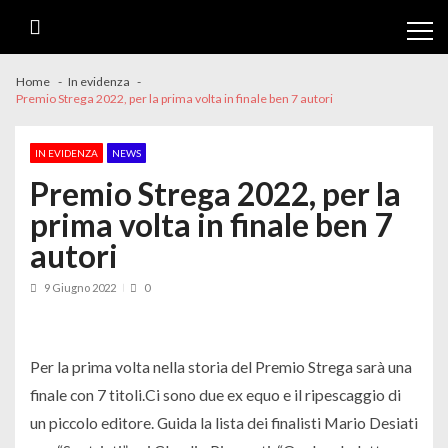
Skip
Skip
to
to
navigation
content
Home
In evidenza
Premio Strega 2022, per la prima volta in finale ben 7 autori
IN EVIDENZA
NEWS
Premio Strega 2022, per la
prima volta in finale ben 7
autori
9 Giugno 2022
0
Per la prima volta nella storia del Premio Strega sarà una
finale con 7 titoli.Ci sono due ex equo e il ripescaggio di
un piccolo editore. Guida la lista dei finalisti Mario Desiati