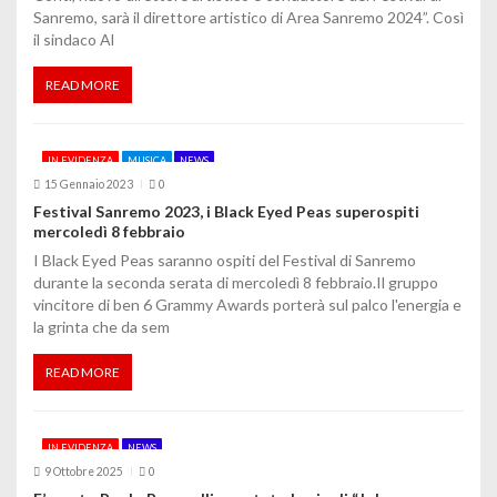
i
Sanremo, sarà il direttore artistico di Area Sanremo 2024”. Così
il sindaco Al
READ MORE
IN EVIDENZA
MUSICA
NEWS
15 Gennaio 2023
0
Festival Sanremo 2023, i Black Eyed Peas superospiti
mercoledì 8 febbraio
I Black Eyed Peas saranno ospiti del Festival di Sanremo
durante la seconda serata di mercoledì 8 febbraio.Il gruppo
vincitore di ben 6 Grammy Awards porterà sul palco l'energia e
la grinta che da sem
READ MORE
IN EVIDENZA
NEWS
9 Ottobre 2025
0