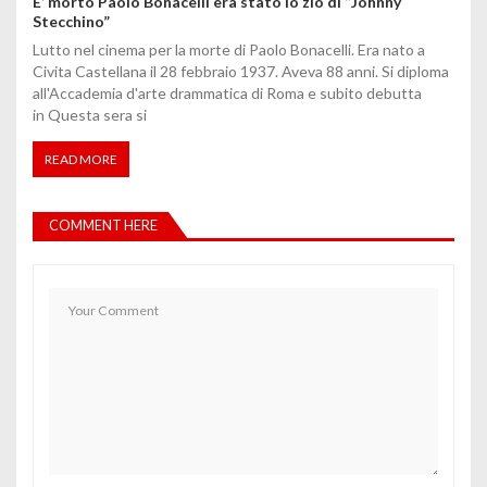
E’ morto Paolo Bonacelli era stato lo zio di “Johnny
Stecchino”
Lutto nel cinema per la morte di Paolo Bonacelli. Era nato a
Civita Castellana il 28 febbraio 1937. Aveva 88 anni. Si diploma
all'Accademia d'arte drammatica di Roma e subito debutta
in Questa sera si
READ MORE
COMMENT HERE