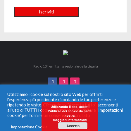
Radio 104 emittente regionale della Liguria
Utilizziamo i cookie sul nostro sito Web per offrirti
l'esperienza più pertinente ricordando le tue preferenze e
ripetendo le visite. Cliccando su "Accetta tutto", acconsenti
© 2024 Radio 104. Tutti i diritti riservati. Vietata la duplicazione
Utilizzando il sito, accetti
all'uso di TUTTI i cookie. Tuttavia, puoi visitare "Impostazioni
anche parziale.
l'utilizzo dei cookie da parte
Radio Monferrato Srl - P.IVA 00956220057 La società ha
cookie" per fornire un consenso controllato
nostra.
maggiori informazioni
ricevuto aiuti di Stato e aiuti de Minimis, soggetti all’obbligo di
pubblicazione nel Registro nazionale degli aiuti di Stato di cui
Accetto
Impostazione Cookie
Accetta tutto
all’articolo 52 L.234/2012 che qui si intendono integralmente