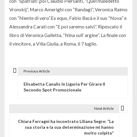
con “Spatriati”,poi Claudio Piersanti, “Quel maledetto
Vronskij”, Marco Amerighi con “Randagi”, Veronica Raimo
con “Niente di vero”.Ex equo, Fabio Bacà e il suo “Nova” e
Alessandra Carati con “E poi saremo salvi”. Ripescato il
libro di Veronica Galletta, “Nina sull’ argine”. La finale con
il vincitore, a Villa Giulia, a Roma, il 7 luglio.
Previous Article
N
Elisabetta Canalis In Liguria Per Girare Il
a
Secondo Spot Promozionale
v
i
Next Article
g
Chiara Ferragni ha incontrato Liliana Segre: “La
sua storia e la sua determinazione mi hanno
a
molto colpito”