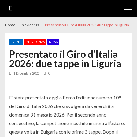
Skip
Skip
to
to
navigation
content
Home
In evidenza
Presentato il Giro d’Italia 2026: due tappe in Liguria
EVENTI
IN EVIDENZA
NEWS
Presentato il Giro d’Italia
2026: due tappe in Liguria
1 Dicembre 2025
0
E’ stata presentata oggi a Roma l’edizione numero 109
del Giro d’Italia 2026 che si svolgerà da venerdì 8 a
domenica 31 maggio 2026. Per il secondo anno
consecutivo, la competizione maschile inizierà all’estero:
questa volta in Bulgaria con le prime 3 tappe. Dopo il