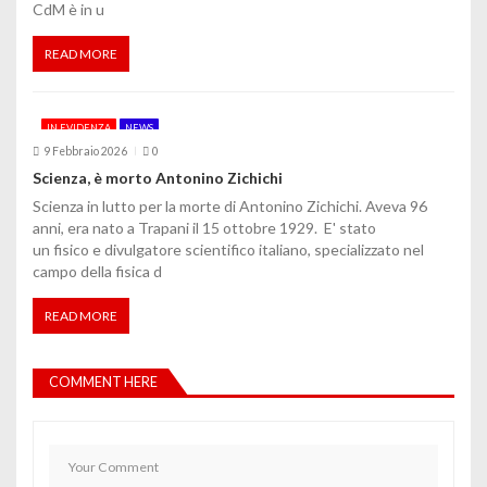
CdM è in u
READ MORE
IN EVIDENZA
NEWS
9 Febbraio 2026
0
Scienza, è morto Antonino Zichichi
Scienza in lutto per la morte di Antonino Zichichi. Aveva 96
anni, era nato a Trapani il 15 ottobre 1929. E' stato
un fisico e divulgatore scientifico italiano, specializzato nel
campo della fisica d
READ MORE
COMMENT HERE