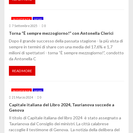
t
i
IN EVIDENZA
NEWS
c
7 Settembre 2025
0
o
Torna “È sempre mezzogiorno!” con Antonella Clerici
Dopo il grande successo della passata stagione - la più vista di
l
sempre in termini di share con una media del 17,6% e 1,7
i
milioni di spettatori - torna “È sempre mezzogiorno!”, condotto
da Antonella C
READ MORE
IN EVIDENZA
NEWS
21 Marzo 2024
0
Capitale italiana del Libro 2024, Taurianova succede a
Genova
Il titolo di Capitale italiana del libro 2024 è stato assegnato a
Taurianova dal Consiglio dei ministri. La città calabrese
raccoglie il testimone di Genova. La notizia della delibera del