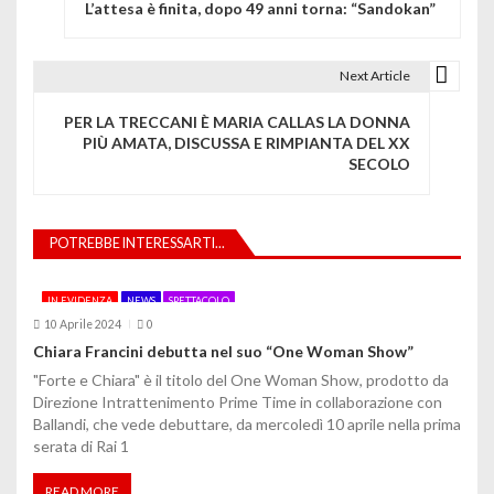
L’attesa è finita, dopo 49 anni torna: “Sandokan”
a
v
Next Article
i
PER LA TRECCANI È MARIA CALLAS LA DONNA
g
PIÙ AMATA, DISCUSSA E RIMPIANTA DEL XX
SECOLO
a
z
POTREBBE INTERESSARTI...
i
o
IN EVIDENZA
NEWS
SPETTACOLO
10 Aprile 2024
0
n
Chiara Francini debutta nel suo “One Woman Show”
e
"Forte e Chiara" è il titolo del One Woman Show, prodotto da
Direzione Intrattenimento Prime Time in collaborazione con
a
Ballandi, che vede debuttare, da mercoledì 10 aprile nella prima
serata di Rai 1
r
READ MORE