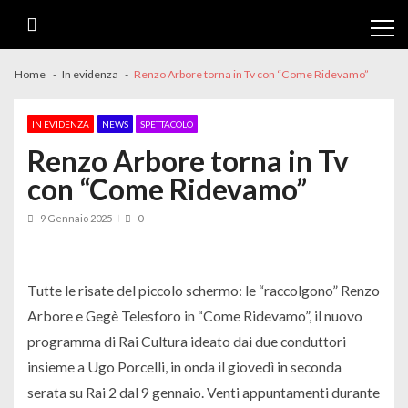
Skip
Skip
to
to
navigation
content
Home
In evidenza
Renzo Arbore torna in Tv con “Come Ridevamo”
IN EVIDENZA
NEWS
SPETTACOLO
Renzo Arbore torna in Tv
con “Come Ridevamo”
9 Gennaio 2025
0
Tutte le risate del piccolo schermo: le “raccolgono” Renzo
Arbore e Gegè Telesforo in “Come Ridevamo”, il nuovo
programma di Rai Cultura ideato dai due conduttori
insieme a Ugo Porcelli, in onda il giovedì in seconda
serata su Rai 2 dal 9 gennaio. Venti appuntamenti durante