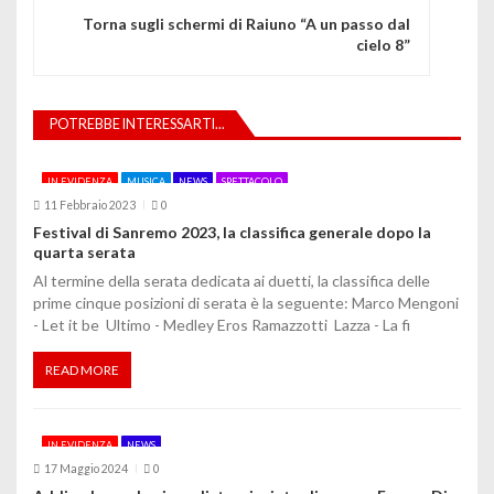
i
Torna sugli schermi di Raiuno “A un passo dal
g
cielo 8”
a
z
POTREBBE INTERESSARTI...
i
IN EVIDENZA
MUSICA
NEWS
SPETTACOLO
o
11 Febbraio 2023
0
Festival di Sanremo 2023, la classifica generale dopo la
n
quarta serata
e
Al termine della serata dedicata ai duetti, la classifica delle
prime cinque posizioni di serata è la seguente: Marco Mengoni
a
- Let it be Ultimo - Medley Eros Ramazzotti Lazza - La fi
r
READ MORE
t
i
IN EVIDENZA
NEWS
17 Maggio 2024
0
c