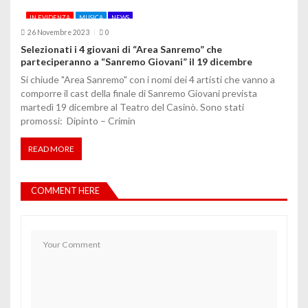
IN EVIDENZA
MUSICA
NEWS
26 Novembre 2023
0
Selezionati i 4 giovani di “Area Sanremo” che
parteciperanno a “Sanremo Giovani” il 19 dicembre
Si chiude "Area Sanremo" con i nomi dei 4 artisti che vanno a
comporre il cast della finale di Sanremo Giovani prevista
martedì 19 dicembre al Teatro del Casinò. Sono stati
promossi: Dipinto – Crimin
READ MORE
COMMENT HERE