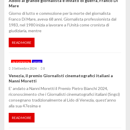
Addio al grande giornalista e inviato di guerra, Franco Di
o
Mare
Giorno di lutto e commozione per la morte del giornalista
l
Franco Di Mare, aveva 68 anni. Giornalista professionista dal
1983, nel 1980 inizia a lavorare a l'Unità come cronista di
i
giudiziaria, mentre
READ MORE
IN EVIDENZA
NEWS
3 Settembre 2024
0
Venezia, il premio Giornalisti cinematografici italiani a
Nanni Moretti
E' andato a Nanni Moretti il Premio Pietro Bianchi 2024,
riconoscimento che i Giornalisti cinematografici italiani (Sngci)
consegnano tradizionalmente al Lido di Venezia, quest'anno
alla sua 47esima e
READ MORE