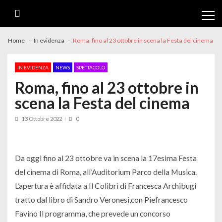
Skip
Skip
to
to
navigation
content
Home
In evidenza
Roma, fino al 23 ottobre in scena la Festa del cinema
IN EVIDENZA
NEWS
SPETTACOLO
Roma, fino al 23 ottobre in
scena la Festa del cinema
13 Ottobre 2022
0
Da oggi fino al 23 ottobre va in scena la 17esima Festa
del cinema di Roma, all’Auditorium Parco della Musica.
L’apertura è affidata a Il Colibrì di Francesca Archibugi
tratto dal libro di Sandro Veronesi,con Piefrancesco
Favino Il programma, che prevede un concorso