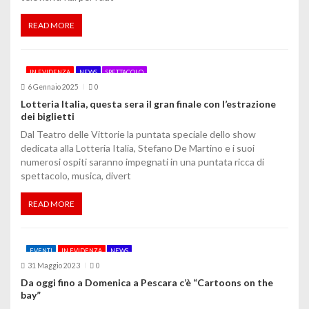
READ MORE
IN EVIDENZA
NEWS
SPETTACOLO
6 Gennaio 2025
0
Lotteria Italia, questa sera il gran finale con l’estrazione
dei biglietti
Dal Teatro delle Vittorie la puntata speciale dello show
dedicata alla Lotteria Italia, Stefano De Martino e i suoi
numerosi ospiti saranno impegnati in una puntata ricca di
spettacolo, musica, divert
READ MORE
EVENTI
IN EVIDENZA
NEWS
31 Maggio 2023
0
Da oggi fino a Domenica a Pescara c’è “Cartoons on the
bay”