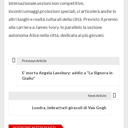
internazionale,sezioni non competitive,
incontri,omaggi,proiezioni speciali, si articolerà anche in
altri luoghi e realtà culturali della città. Previsto il premio
alla carriera a James Ivory. In parallelo la sezione
autonoma Alice nella città, dedicata ai più giovani.
Previous Article
N
E’ morta Angela Lansbury: addio a “La Signora in
a
Giallo”
v
i
Next Article
g
Londra, imbrattati girasoli di Van Gogh
a
z