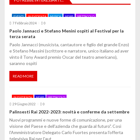
POTREBBE INTERESSARTI...
i
EVENTI
IN EVIDENZA
MUSICA
NEWS
SPETTACOLO
o
7 Febbraio 2024
0
Paolo Jannacci e Stefano Menini ospiti al Festival per la
n
terza serata
e
Paolo Jannacci (musicista, cantautore e figlio del grande Enzo)
e Stefano Massini (scrittore e narratore, unico italiano ad aver
a
vinto il Tony Award premio Oscar del teatro americano),
saranno ospiti
r
t
READ MORE
i
IN EVIDENZA
NEWS
SPETTACOLO
c
29 Giugno 2022
0
o
Palinsesti Rai 2022-2023: novità e conferme da settembre
Nuovi programmi e nuove forme di comunicazione, per una
l
visione del Paese e dell'azienda che guarda al futuro". Così
l'Amministratore Delegato Carlo Fuortes presenta l'offerta
i
televisiva Rai per l'aut