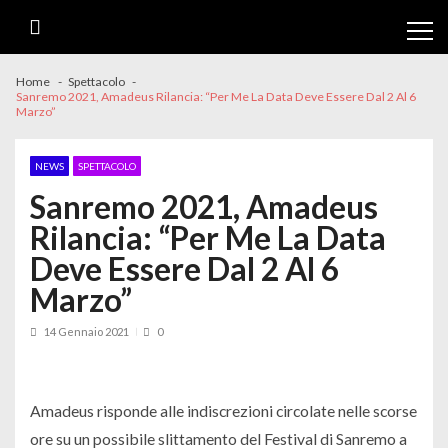
Skip
Skip
to
to
navigation
content
Home
Spettacolo
Sanremo 2021, Amadeus Rilancia: “Per Me La Data Deve Essere Dal 2 Al 6
Marzo”
NEWS
SPETTACOLO
Sanremo 2021, Amadeus
Rilancia: “Per Me La Data
Deve Essere Dal 2 Al 6
Marzo”
14 Gennaio 2021
0
Amadeus risponde alle indiscrezioni circolate nelle scorse
ore su un possibile slittamento del Festival di Sanremo a