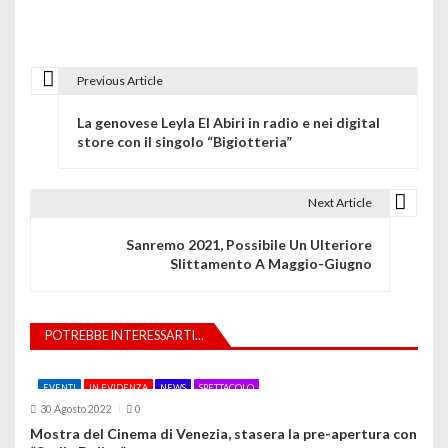
Previous Article
N
La genovese Leyla El Abiri in radio e nei digital
a
store con il singolo “Bigiotteria”
v
i
Next Article
g
Sanremo 2021, Possibile Un Ulteriore
Slittamento A Maggio-Giugno
a
z
POTREBBE INTERESSARTI...
i
o
EVENTI
IN EVIDENZA
NEWS
SPETTACOLO
30 Agosto 2022
0
n
Mostra del Cinema di Venezia, stasera la pre-apertura con