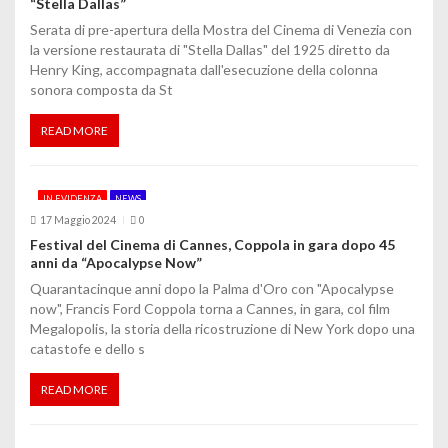
“Stella Dallas”
e
Serata di pre-apertura della Mostra del Cinema di Venezia con
a
la versione restaurata di "Stella Dallas" del 1925 diretto da
Henry King, accompagnata dall'esecuzione della colonna
r
sonora composta da St
t
READ MORE
i
c
IN EVIDENZA
NEWS
o
17 Maggio 2024
0
Festival del Cinema di Cannes, Coppola in gara dopo 45
l
anni da “Apocalypse Now”
Quarantacinque anni dopo la Palma d'Oro con "Apocalypse
i
now", Francis Ford Coppola torna a Cannes, in gara, col film
Megalopolis, la storia della ricostruzione di New York dopo una
catastofe e dello s
READ MORE