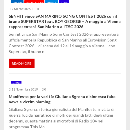
EVENTI
IN EVIDENZA
MUSICA
NEWS
7 Marzo 2026
0
SENHIT vince SAN MARINO SONG CONTEST 2026 con il
brano SUPERSTAR feat. BOY GEORGE – A maggio a Vienna
rappresenterà San Marino all’ESC 2026
Senhit vince San Marino Song Contest 2026 e rappresenterà
ufficialmente la Repubblica di San Marino all’Eurovision Song
Contest 2026 – di scena dal 12 al 16 maggio a Vienna – con
Superstar, il brano n
READ MORE
NEWS
11 Novembre 2019
0
Manifesto per la verità: Giuliana Sgrena disinnesca fake
news e victim blaming
Giuliana Sgrena, storica giornalista del Manifesto, inviata di
guerra, lucida narratrice di molti dei grandi fatti degli ultimi
decenni, questa mattina ai microfoni di Radio 104 nel
programma This Mo