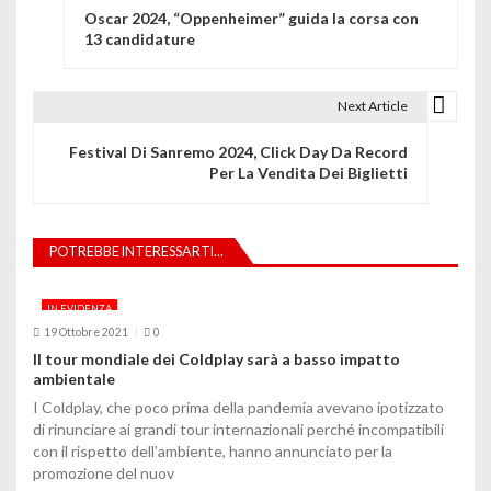
Oscar 2024, “Oppenheimer” guida la corsa con
a
13 candidature
v
i
Next Article
g
Festival Di Sanremo 2024, Click Day Da Record
Per La Vendita Dei Biglietti
a
z
POTREBBE INTERESSARTI...
i
o
IN EVIDENZA
19 Ottobre 2021
0
n
Il tour mondiale dei Coldplay sarà a basso impatto
ambientale
e
I Coldplay, che poco prima della pandemia avevano ipotizzato
a
di rinunciare ai grandi tour internazionali perché incompatibili
con il rispetto dell’ambiente, hanno annunciato per la
r
promozione del nuov