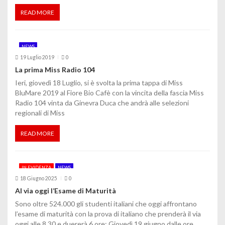
t
READ MORE
i
c
NEWS
o
19 Luglio 2019
0
La prima Miss Radio 104
l
Ieri, giovedì 18 Luglio, si è svolta la prima tappa di Miss
BluMare 2019 al Fiore Bio Cafè con la vincita della fascia Miss
i
Radio 104 vinta da Ginevra Duca che andrà alle selezioni
regionali di Miss
READ MORE
IN EVIDENZA
NEWS
18 Giugno 2025
0
Al via oggi l’Esame di Maturità
Sono oltre 524.000 gli studenti italiani che oggi affrontano
l’esame di maturità con la prova di italiano che prenderà il via
oggi alle 8.30 e duererà 6 ore; Giovedì 19 giugno dalle ore