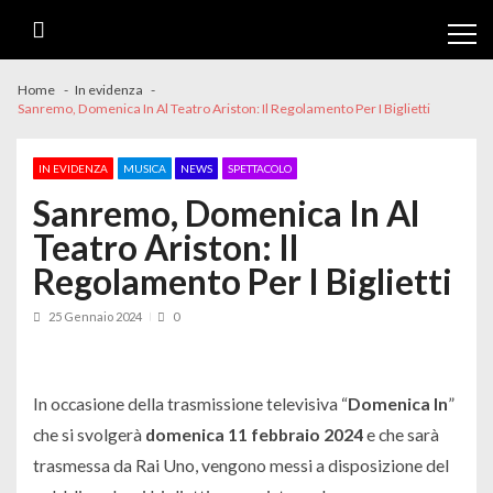
Skip
Skip
to
to
navigation
content
Home
In evidenza
Sanremo, Domenica In Al Teatro Ariston: Il Regolamento Per I Biglietti
IN EVIDENZA
MUSICA
NEWS
SPETTACOLO
Sanremo, Domenica In Al
Teatro Ariston: Il
Regolamento Per I Biglietti
25 Gennaio 2024
0
In occasione della trasmissione televisiva “
Domenica In
”
che si svolgerà
domenica 11 febbraio 2024
e che sarà
trasmessa da Rai Uno, vengono messi a disposizione del