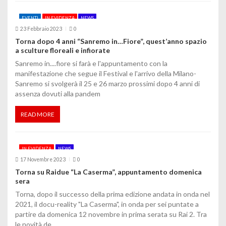
EVENTI
IN EVIDENZA
NEWS
23 Febbraio 2023
0
Torna dopo 4 anni “Sanremo in…Fiore”, quest’anno spazio
a sculture floreali e infiorate
Sanremo in....fiore si farà e l'appuntamento con la
manifestazione che segue il Festival e l'arrivo della Milano-
Sanremo si svolgerà il 25 e 26 marzo prossimi dopo 4 anni di
assenza dovuti alla pandem
READ MORE
IN EVIDENZA
NEWS
17 Novembre 2023
0
Torna su Raidue “La Caserma”, appuntamento domenica
sera
Torna, dopo il successo della prima edizione andata in onda nel
2021, il docu-reality "La Caserma", in onda per sei puntate a
partire da domenica 12 novembre in prima serata su Rai 2. Tra
le novità de