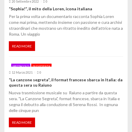
20 Settembre 2022
0
n
“Sophia!”, il mito della Loren, icona italiana
e
Per la prima volta un documentario racconta Sophia Loren
come mai prima, mettendo insieme con passione e cura archivi
a
straordinari che mostrano un ritratto inedito dell’attrice nata a
Roma. Un viaggio
r
t
READ MORE
i
SPETTACOLO
IN EVIDENZA
c
12 Marzo 2021
0
o
“La canzone segreta”, il format francese sbarca in Italia: da
questa sera su Raiuno
l
Nuova trasmissione musicale su Raiuno a partire da questa
sera. "La Canzone Segreta", format francese, sbarca in Italia e
i
segna il debutto alla conduzione di Serena Rossi. In ognuna
delle cinque pun
READ MORE