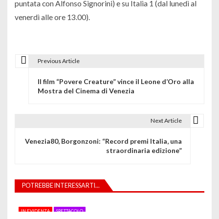
puntata con Alfonso Signorini) e su Italia 1 (dal lunedì al
venerdì alle ore 13.00).
Previous Article
N
Il film “Povere Creature” vince il Leone d’Oro alla
a
Mostra del Cinema di Venezia
v
i
Next Article
g
Venezia80, Borgonzoni: “Record premi Italia, una
straordinaria edizione”
a
z
POTREBBE INTERESSARTI...
i
o
IN EVIDENZA
SPETTACOLO