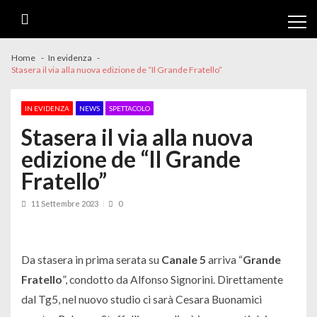
Skip
Skip
to
to
navigation
content
Home
In evidenza
Stasera il via alla nuova edizione de “Il Grande Fratello”
IN EVIDENZA
NEWS
SPETTACOLO
Stasera il via alla nuova
edizione de “Il Grande
Fratello”
11 Settembre 2023
0
Da stasera in prima serata su
Canale 5
arriva “
Grande
Fratello
”, condotto da Alfonso Signorini. Direttamente
dal Tg5, nel nuovo studio ci sarà Cesara Buonamici