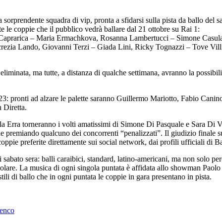
a sorprendente squadra di vip, pronta a sfidarsi sulla pista da ballo del 
le coppie che il pubblico vedrà ballare dal 21 ottobre su Rai 1:
io Caprarica – Maria Ermachkova, Rosanna Lambertucci – Simone Casu
ezia Lando, Giovanni Terzi – Giada Lini, Ricky Tognazzi – Tove Vil
iminata, ma tutte, a distanza di qualche settimana, avranno la possibilit
023: pronti ad alzare le palette saranno Guillermo Mariotto, Fabio Canin
 Diretta.
lla Erra torneranno i volti amatissimi di Simone Di Pasquale e Sara Di Va
irle premiando qualcuno dei concorrenti “penalizzati”. Il giudizio finale 
oppie preferite direttamente sui social network, dai profili ufficiali di Ba
 sabato sera: balli caraibici, standard, latino-americani, ma non solo pe
opolare. La musica di ogni singola puntata è affidata allo showman Pao
 stili di ballo che in ogni puntata le coppie in gara presentano in pista.
Tenco