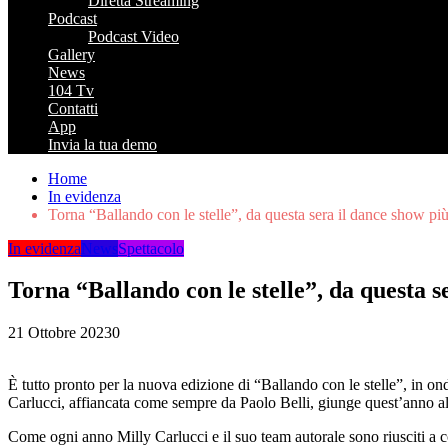
Diretta Streaming
Podcast
Podcast Video
Gallery
News
104 Tv
Contatti
App
Invia la tua demo
Home
In evidenza
Torna “Ballando con le stelle”, da questa sera il dance show più
In evidenza
News
Spettacolo
Torna “Ballando con le stelle”, da questa s
21 Ottobre 2023
0
È tutto pronto per la nuova edizione di “Ballando con le stelle”, in on
Carlucci, affiancata come sempre da Paolo Belli, giunge quest’anno al
Come ogni anno Milly Carlucci e il suo team autorale sono riusciti a co