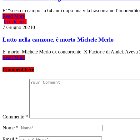
E’ “sceso in campo” a 64 anni dopo una vita trascorsa nell’imprenditori
Read More
In evidenza
7 Giugno 2021
0
Lutto nella canzone, è morto Michele Merlo
E' morto Michele Merlo ex concorrente X Factor e di Amici. Aveva 28 
Read More
Comment here
Commento
*
Nome
*
Email
*