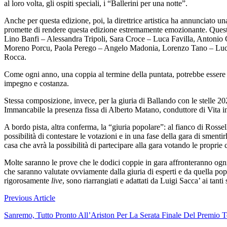
al loro volta, gli ospiti speciali, i “Ballerini per una notte”.
Anche per questa edizione, poi, la direttrice artistica ha annunciato un
promette di rendere questa edizione estremamente emozionante. Queste 
Lino Banfi – Alessandra Tripoli, Sara Croce – Luca Favilla, Anton
Moreno Porcu, Paola Perego – Angelo Madonia, Lorenzo Tano – Lucr
Rocca.
Come ogni anno, una coppia al termine della puntata, potrebbe essere el
impegno e costanza.
Stessa composizione, invece, per la giuria di Ballando con le stelle 2
Immancabile la presenza fissa di Alberto Matano, conduttore di Vita in
A bordo pista, altra conferma, la “giuria popolare”: al fianco di Rosse
possibilità di contestare le votazioni e in una fase della gara di sment
casa che avrà la possibilità di partecipare alla gara votando le proprie c
Molte saranno le prove che le dodici coppie in gara affronteranno ogni
che saranno valutate ovviamente dalla giuria di esperti e da quella p
rigorosamente
live
, sono riarrangiati e adattati da Luigi Sacca’ ai tanti
Navigazione
Previous Article
articoli
Sanremo, Tutto Pronto All’Ariston Per La Serata Finale Del Premio 