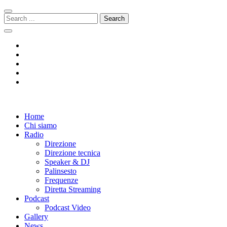
Skip
Skip
to
to
Search
navigation
content
for:
Radio 104
Like It !
Home
Chi siamo
Radio
Direzione
Direzione tecnica
Speaker & DJ
Palinsesto
Frequenze
Diretta Streaming
Podcast
Podcast Video
Gallery
News