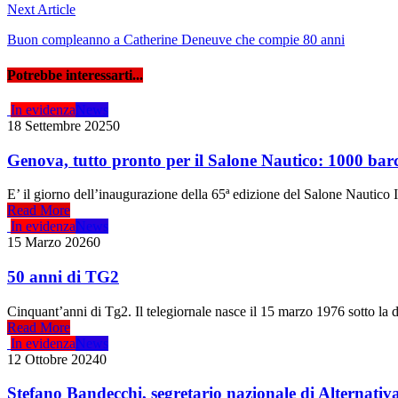
Next Article
Buon compleanno a Catherine Deneuve che compie 80 anni
Potrebbe interessarti...
In evidenza
News
18 Settembre 2025
0
Genova, tutto pronto per il Salone Nautico: 1000 barch
E’ il giorno dell’inaugurazione della 65ª edizione del Salone Nautico 
Read More
In evidenza
News
15 Marzo 2026
0
50 anni di TG2
Cinquant’anni di Tg2. Il telegiornale nasce il 15 marzo 1976 sotto la d
Read More
In evidenza
News
12 Ottobre 2024
0
Stefano Bandecchi, segretario nazionale di Alternativ