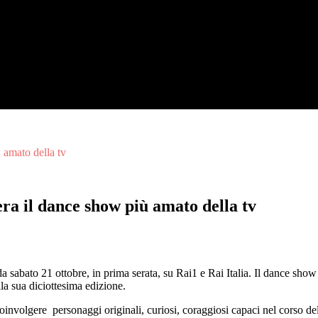
 amato della tv
era il dance show più amato della tv
da sabato 21 ottobre, in prima serata, su Rai1 e Rai Italia. Il dance sho
la sua diciottesima edizione.
involgere personaggi originali, curiosi, coraggiosi capaci nel corso delle