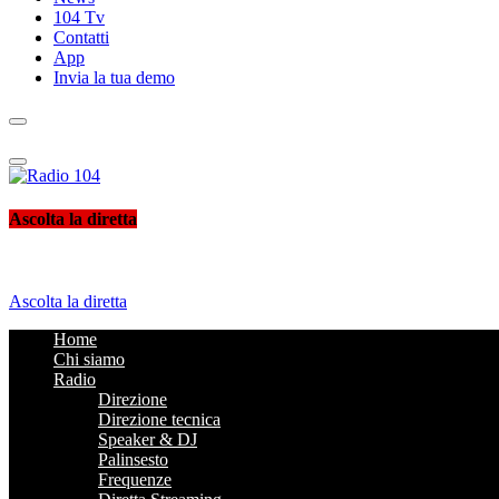
104 Tv
Contatti
App
Invia la tua demo
Radio 104
Like It !
Ascolta la diretta
Ascolta la diretta
Home
Chi siamo
Radio
Direzione
Direzione tecnica
Speaker & DJ
Palinsesto
Frequenze