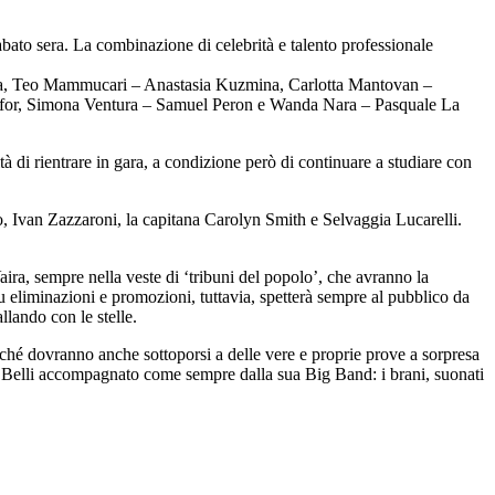
sabato sera. La combinazione di celebrità e talento professionale
la, Teo Mammucari – Anastasia Kuzmina, Carlotta Mantovan –
lfor, Simona Ventura – Samuel Peron e Wanda Nara – Pasquale La
à di rientrare in gara, a condizione però di continuare a studiare con
o, Ivan Zazzaroni, la capitana Carolyn Smith e Selvaggia Lucarelli.
ira, sempre nella veste di ‘tribuni del popolo’, che avranno la
su eliminazioni e promozioni, tuttavia, spetterà sempre al pubblico da
llando con le stelle.
rché dovranno anche sottoporsi a delle vere e proprie prove a sorpresa
lo Belli accompagnato come sempre dalla sua Big Band: i brani, suonati