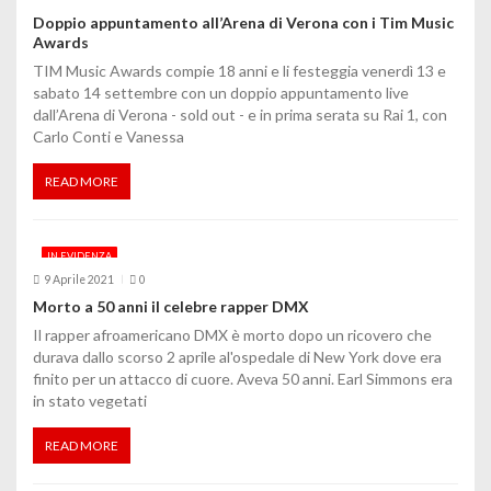
n
Doppio appuntamento all’Arena di Verona con i Tim Music
Awards
e
TIM Music Awards compie 18 anni e li festeggia venerdì 13 e
a
sabato 14 settembre con un doppio appuntamento live
dall’Arena di Verona - sold out - e in prima serata su Rai 1, con
r
Carlo Conti e Vanessa
t
READ MORE
i
c
IN EVIDENZA
o
9 Aprile 2021
0
Morto a 50 anni il celebre rapper DMX
l
Il rapper afroamericano DMX è morto dopo un ricovero che
durava dallo scorso 2 aprile al'ospedale di New York dove era
i
finito per un attacco di cuore. Aveva 50 anni. Earl Simmons era
in stato vegetati
READ MORE