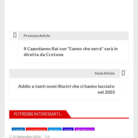
Previous Article
N
Il Capodanno Rai con “L’anno che verrà” sarà in
a
diretta da Crotone
v
i
Next Article
g
Addio a tanti nomi illustri che ci hanno lasciato
nel 2023
a
z
POTREBBE INTERESSARTI...
i
o
EVENTI
IN EVIDENZA
MUSICA
NEWS
SPETTACOLO
13 Settembre 2024
0