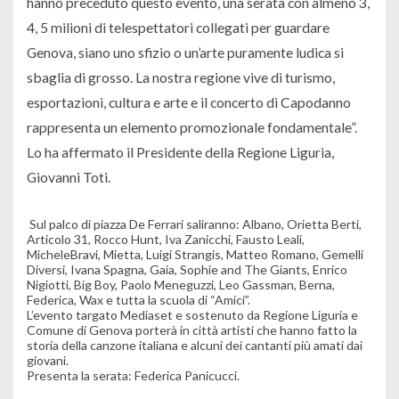
hanno preceduto questo evento, una serata con almeno 3,
4, 5 milioni di telespettatori collegati per guardare
Genova, siano uno sfizio o un’arte puramente ludica si
sbaglia di grosso. La nostra regione vive di turismo,
esportazioni, cultura e arte e il concerto di Capodanno
rappresenta un elemento promozionale fondamentale”.
Lo ha affermato il Presidente della Regione Liguria,
Giovanni Toti.
Sul palco di piazza De Ferrari saliranno: Albano, Orietta Berti,
Articolo 31, Rocco Hunt, Iva Zanicchi, Fausto Leali,
MicheleBravi, Mietta, Luigi Strangis, Matteo Romano, Gemelli
Diversi, Ivana Spagna, Gaia, Sophie and The Giants, Enrico
Nigiotti, Big Boy, Paolo Meneguzzi, Leo Gassman, Berna,
Federica, Wax e tutta la scuola di “Amici”.
L’evento targato Mediaset e sostenuto da Regione Liguria e
Comune di Genova porterà in città artisti che hanno fatto la
storia della canzone italiana e alcuni dei cantanti più amati dai
giovani.
Presenta la serata: Federica Panicucci.