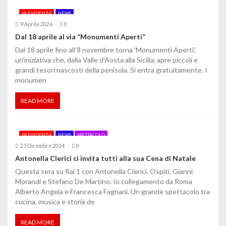
IN EVIDENZA
NEWS
9 Aprile 2026
0
Dal 18 aprile al via “Monumenti Aperti”
Dal 18 aprile fino all'8 novembre torna 'Monumenti Aperti',
un'iniziativa che, dalla Valle d'Aosta alla Sicilia, apre piccoli e
grandi tesori nascosti della penisola. Si entra gratuitamente. I
monumen
READ MORE
IN EVIDENZA
NEWS
SPETTACOLO
23 Dicembre 2024
0
Antonella Clerici ci invita tutti alla sua Cena di Natale
Questa sera su Rai 1 con Antonella Clerici. Ospiti, Gianni
Morandi e Stefano De Martino. In collegamento da Roma
Alberto Angela e Francesca Fagnani. Un grande spettacolo tra
cucina, musica e storia de
READ MORE