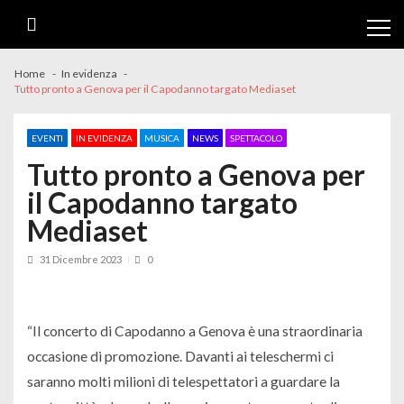
Skip
Skip
to
to
navigation
content
Home
In evidenza
Tutto pronto a Genova per il Capodanno targato Mediaset
EVENTI
IN EVIDENZA
MUSICA
NEWS
SPETTACOLO
Tutto pronto a Genova per
il Capodanno targato
Mediaset
31 Dicembre 2023
0
“Il concerto di Capodanno a Genova è una straordinaria
occasione di promozione. Davanti ai teleschermi ci
saranno molti milioni di telespettatori a guardare la