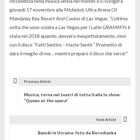
l’eccellenza nella musica latina nel mondo e si svolgerà
giovedì 17 novembre alla Michelob Ultra Arena Of
Mandalay Bay Resort And Casino di Las Vegas. “L’ultima
volta che sono volata a Las Vegas per i Latin GRAMMYs è
stata nel 2018 quando, davvero inaspettatamente, vinsi
con il disco “Fatti Sentire – Hazte Sentir”. Prometto di
dare il meglio di me… mentre preparo il disco che verrà!”
Previous Article
N
Musica, torna nei teatri di tutta Italia lo show:
a
“Queen at the opera”
v
i
Next Article
g
Banski in Ucraina: foto da Borodianka