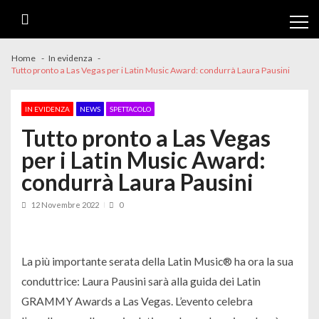
Skip
Skip
to
to
navigation
content
Home
In evidenza
Tutto pronto a Las Vegas per i Latin Music Award: condurrà Laura Pausini
IN EVIDENZA
NEWS
SPETTACOLO
Tutto pronto a Las Vegas
per i Latin Music Award:
condurrà Laura Pausini
12 Novembre 2022
0
La più importante serata della Latin Music® ha ora la sua
conduttrice: Laura Pausini sarà alla guida dei Latin
GRAMMY Awards a Las Vegas. L’evento celebra