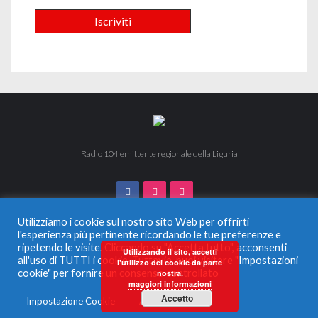
Radio 104 emittente regionale della Liguria
Utilizziamo i cookie sul nostro sito Web per offrirti
l'esperienza più pertinente ricordando le tue preferenze e
ripetendo le visite. Cliccando su "Accetta tutto", acconsenti
© 2024 Radio 104. Tutti i diritti riservati. Vietata la duplicazione
Utilizzando il sito, accetti
all'uso di TUTTI i cookie. Tuttavia, puoi visitare "Impostazioni
anche parziale.
l'utilizzo dei cookie da parte
Radio Monferrato Srl - P.IVA 00956220057 La società ha
cookie" per fornire un consenso controllato
nostra.
maggiori informazioni
ricevuto aiuti di Stato e aiuti de Minimis, soggetti all’obbligo di
pubblicazione nel Registro nazionale degli aiuti di Stato di cui
Accetto
Impostazione Cookie
Accetta tutto
all’articolo 52 L.234/2012 che qui si intendono integralmente