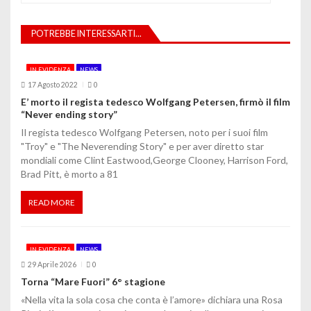
a
z
POTREBBE INTERESSARTI...
i
IN EVIDENZA
NEWS
o
17 Agosto 2022
0
E’ morto il regista tedesco Wolfgang Petersen, firmò il film
n
“Never ending story”
e
Il regista tedesco Wolfgang Petersen, noto per i suoi film
"Troy" e "The Neverending Story" e per aver diretto star
a
mondiali come Clint Eastwood,George Clooney, Harrison Ford,
Brad Pitt, è morto a 81
r
t
READ MORE
i
IN EVIDENZA
NEWS
c
29 Aprile 2026
0
o
Torna “Mare Fuori” 6° stagione
«Nella vita la sola cosa che conta è l’amore» dichiara una Rosa
l