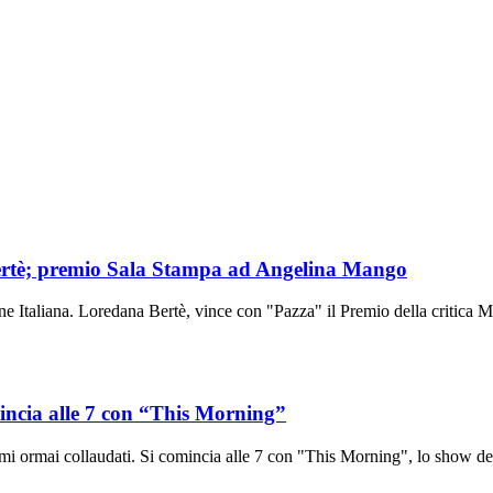
Bertè; premio Sala Stampa ad Angelina Mango
ne Italiana. Loredana Bertè, vince con "Pazza" il Premio della critica M
mincia alle 7 con “This Morning”
mi ormai collaudati. Si comincia alle 7 con "This Morning", lo show dell