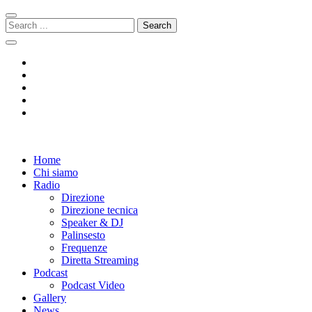
Skip
Skip
to
to
Search
navigation
content
for:
Radio 104
Like It !
Home
Chi siamo
Radio
Direzione
Direzione tecnica
Speaker & DJ
Palinsesto
Frequenze
Diretta Streaming
Podcast
Podcast Video
Gallery
News