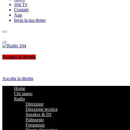
104 Tv
Contatti
App
Invia la tua demo
Radio 104
Like It !
Ascolta la diretta
Ascolta la diretta
Home
Chi siamo
Radio
Direzione
Direzione tecnica
Speaker & DJ
Palinsesto
Frequenze