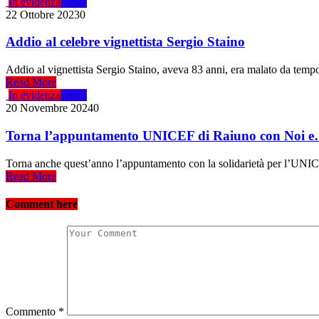
In evidenza
News
22 Ottobre 2023
0
Addio al celebre vignettista Sergio Staino
Addio al vignettista Sergio Staino, aveva 83 anni, era malato da tempo.
Read More
In evidenza
News
20 Novembre 2024
0
Torna l’appuntamento UNICEF di Raiuno con Noi e
Torna anche quest’anno l’appuntamento con la solidarietà per l’UNICE
Read More
Comment here
Commento
*