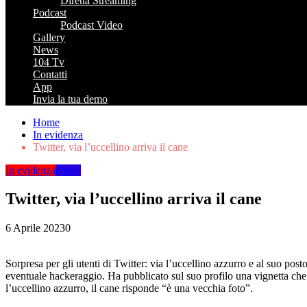
Diretta Streaming
Podcast
Podcast Video
Gallery
News
104 Tv
Contatti
App
Invia la tua demo
Home
In evidenza
Twitter, via l’uccellino arriva il cane
In evidenza
News
Twitter, via l’uccellino arriva il cane
6 Aprile 2023
0
Sorpresa per gli utenti di Twitter: via l’uccellino azzurro e al suo po
eventuale hackeraggio. Ha pubblicato sul suo profilo una vignetta che 
l’uccellino azzurro, il cane risponde “è una vecchia foto”.