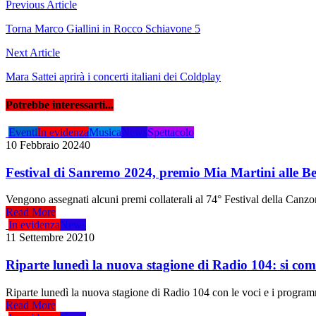
Navigazione
Previous Article
articoli
Torna Marco Giallini in Rocco Schiavone 5
Next Article
Mara Sattei aprirà i concerti italiani dei Coldplay
Potrebbe interessarti...
Eventi
In evidenza
Musica
News
Spettacolo
10 Febbraio 2024
0
Festival di Sanremo 2024, premio Mia Martini alle 
Vengono assegnati alcuni premi collaterali al 74° Festival della Canzo
Read More
In evidenza
News
11 Settembre 2021
0
Riparte lunedì la nuova stagione di Radio 104: si co
Riparte lunedì la nuova stagione di Radio 104 con le voci e i program
Read More