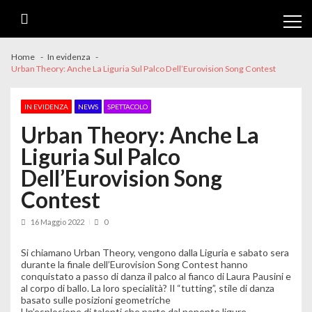
Skip
Skip
to
to
navigation
content
Home
In evidenza
Urban Theory: Anche La Liguria Sul Palco Dell’Eurovision Song Contest
IN EVIDENZA
NEWS
SPETTACOLO
Urban Theory: Anche La
Liguria Sul Palco
Dell’Eurovision Song
Contest
16 Maggio 2022
0
Si chiamano
Urban Theory
, vengono dalla Liguria e sabato sera
durante la finale dell’Eurovision Song Contest hanno
conquistato a passo di danza il palco al fianco di Laura Pausini e
al corpo di ballo. La loro specialità? Il “tutting”, stile di danza
basato sulle posizioni geometriche
Un’esplosione di talenti che parte dal ponente ligure