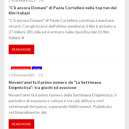
4 Dicembre 2023
0
n
“C’è ancora Domani” di Paola Cortellesi nella top ten dei
film italiani
e
"C'è ancora Domani" di Paola Cortellesi continua a macinare
a
record. Con gli incassi dell'ultimo weekend, il film è arrivato a
27 milioni 281 mila ed è entrato nella classifica dei 10 film
r
italiani di
t
READ MORE
i
c
IN EVIDENZA
NEWS
o
23 Gennaio 2022
0
Novant’anni fa il primo numero de “La Settimana
l
Enigmistica”: tra giochi ed evasione
Novant'anni fa il primo numero della Settimana Enigmistica. Il
i
periodico di evasione e cultura è tra i più diffusi e noti
settimanali del paese, superando 4600 numeri. Pubblicato
settimanalmente, dal
READ MORE