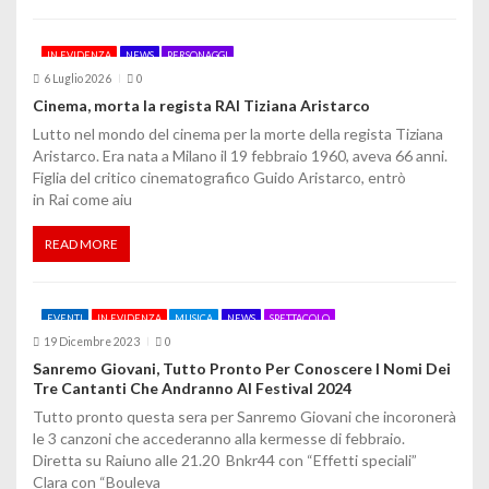
IN EVIDENZA
NEWS
PERSONAGGI
6 Luglio 2026
0
Cinema, morta la regista RAI Tiziana Aristarco
Lutto nel mondo del cinema per la morte della regista Tiziana
Aristarco. Era nata a Milano il 19 febbraio 1960, aveva 66 anni.
Figlia del critico cinematografico Guido Aristarco, entrò
in Rai come aiu
READ MORE
EVENTI
IN EVIDENZA
MUSICA
NEWS
SPETTACOLO
19 Dicembre 2023
0
Sanremo Giovani, Tutto Pronto Per Conoscere I Nomi Dei
Tre Cantanti Che Andranno Al Festival 2024
Tutto pronto questa sera per Sanremo Giovani che incoronerà
le 3 canzoni che accederanno alla kermesse di febbraio.
Diretta su Raiuno alle 21.20 Bnkr44 con “Effetti speciali”
Clara con “Bouleva