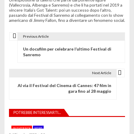
(Vallecrosia, Albenga e Sanremo) e che li ha portati nel 2019 a
vincere Italia’s Got Talent: poi un successo dopo l’altro,
passando dal Festival di Sanremo al collegamento con lo show
americano di Jimmy Fallon, fino a diventare un fenomeno social.
Previous Article
N
Un docufilm per celebrare l’ultimo Festival di
a
Sanremo
v
i
Next Article
g
Al via il Festival del Cinema di Cannes: 47 film in
gara fino al 28 maggio
a
z
POTREBBE INTERESSARTI...
i
o
IN EVIDENZA
NEWS