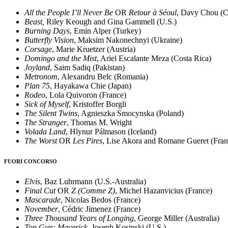
All the People I’ll Never Be
OR
Retour à Séoul
, Davy Chou (
Beast,
Riley Keough and Gina Gammell (U.S.)
Burning Days
, Emin Alper (Turkey)
Butterfly Vision
, Maksim Nakonechnyi (Ukraine)
Corsage
, Marie Kruetzer (Austria)
Domingo and the Mist
, Ariel Escalante Meza (Costa Rica)
Joyland
, Saim Sadiq (Pakistan)
Metronom
, Alexandru Belc (Romania)
Plan 75
, Hayakawa Chie (Japan)
Rodeo
, Lola Quivoron (France)
Sick of Myself
, Kristoffer Borgli
The Silent Twins
, Agnieszka Smocynska (Poland)
The Stranger
, Thomas M. Wright
Volada Land
, Hlynur Pálmason (Iceland)
The Worst
OR
Les Pires
, Lise Akora and Romane Gueret (Fran
FUORI CONCORSO
Elvis
, Baz Luhrmann (U.S.-Australia)
Final Cut
OR
Z (Comme Z)
, Michel Hazanvicius (France)
Mascarade
, Nicolas Bedos (France)
November
, Cédric Jimenez (France)
Three Thousand Years of Longing
, George Miller (Australia)
Top Gun: Maverick
, Joseph Kosinski (U.S.)