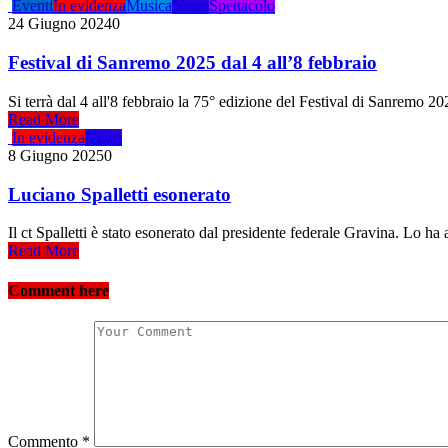
Eventi
In evidenza
Musica
News
Spettacolo
24 Giugno 2024
0
Festival di Sanremo 2025 dal 4 all’8 febbraio
Si terrà dal 4 all'8 febbraio la 75° edizione del Festival di Sanremo 2
Read More
In evidenza
News
8 Giugno 2025
0
Luciano Spalletti esonerato
Il ct Spalletti è stato esonerato dal presidente federale Gravina. Lo h
Read More
Comment here
Commento
*