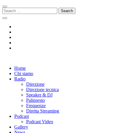
Skip
Skip
to
to
Search
navigation
content
for:
Radio 104
Like It !
Home
Chi siamo
Radio
Direzione
Direzione tecnica
Speaker & DJ
Palinsesto
Frequenze
Diretta Streaming
Podcast
Podcast Video
Gallery
News