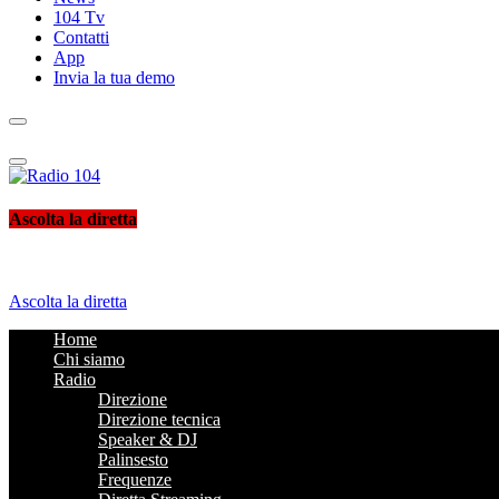
104 Tv
Contatti
App
Invia la tua demo
Radio 104
Like It !
Ascolta la diretta
Ascolta la diretta
Home
Chi siamo
Radio
Direzione
Direzione tecnica
Speaker & DJ
Palinsesto
Frequenze