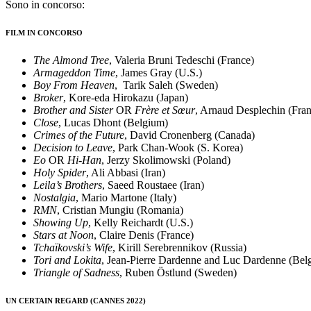
Sono in concorso:
FILM IN CONCORSO
The Almond Tree
, Valeria Bruni Tedeschi (France)
Armageddon Time
, James Gray (U.S.)
Boy From Heaven
, Tarik Saleh (Sweden)
Broker
, Kore-eda Hirokazu (Japan)
Brother and Sister
OR
Frère et Sœur
, Arnaud Desplechin (Fran
Close
, Lucas Dhont (Belgium)
Crimes of the Future
, David Cronenberg (Canada)
Decision to Leave
, Park Chan-Wook (S. Korea)
Eo
OR
Hi-Han
, Jerzy Skolimowski (Poland)
Holy Spider
, Ali Abbasi (Iran)
Leila’s Brothers
, Saeed Roustaee (Iran)
Nostalgia
, Mario Martone (Italy)
RMN
, Cristian Mungiu (Romania)
Showing Up
, Kelly Reichardt (U.S.)
Stars at Noon
, Claire Denis (France)
Tchaïkovski’s Wife
, Kirill Serebrennikov (Russia)
Tori and Lokita
, Jean-Pierre Dardenne and Luc Dardenne (Bel
Triangle of Sadness
, Ruben Östlund (Sweden)
UN CERTAIN REGARD (CANNES 2022)