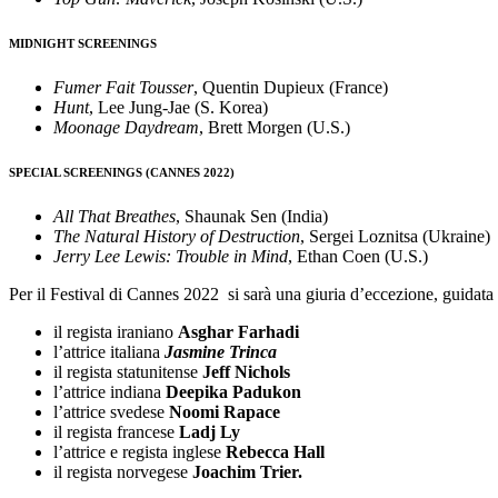
MIDNIGHT SCREENINGS
Fumer Fait Tousser
, Quentin Dupieux (France)
Hunt
, Lee Jung-Jae (S. Korea)
Moonage Daydream
, Brett Morgen (U.S.)
SPECIAL SCREENINGS
(CANNES 2022)
All That Breathes
, Shaunak Sen (India)
The Natural History of Destruction
, Sergei Loznitsa (Ukraine)
Jerry Lee Lewis: Trouble in Mind
, Ethan Coen (U.S.)
Per il Festival di Cannes 2022 si sarà una giuria d’eccezione, guidata 
il regista iraniano
Asghar Farhadi
l’attrice italiana
Jasmine Trinca
il regista statunitense
Jeff Nichols
l’attrice indiana
Deepika Padukon
l’attrice svedese
Noomi Rapace
il regista francese
Ladj Ly
l’attrice e regista inglese
Rebecca Hall
il regista norvegese
Joachim Trier.