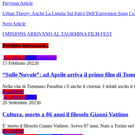
Navigazione
Previous Article
articoli
Urban Theory: Anche La Liguria Sul Palco Dell’Eurovision Song Co
Next Article
I MINIONS ARRIVANO AL TAORMINA FILM FEST
Potrebbe interessarti...
In evidenza
News
Spettacolo
15 Febbraio 2022
0
“Sulle Nuvole”: ad Aprile arriva il primo film di To
Nella vita di Tommaso Paradiso c'è anche il cinema: è infatti uscito il
Read More
In evidenza
News
20 Settembre 2023
0
Cultura, morto a 86 anni il filosofo Gianni Vattimo
E' morto il filosofo Gianni Vattimo. Aveva 87 anni. Nato a Torino nel 
Read More