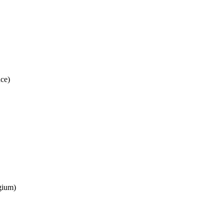
ce)
gium)