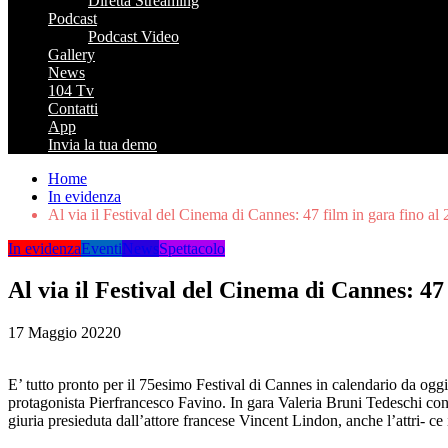
Diretta Streaming
Podcast
Podcast Video
Gallery
News
104 Tv
Contatti
App
Invia la tua demo
Home
In evidenza
Al via il Festival del Cinema di Cannes: 47 film in gara fino al
In evidenza
Eventi
News
Spettacolo
Al via il Festival del Cinema di Cannes: 47
17 Maggio 2022
0
E’ tutto pronto per il 75esimo Festival di Cannes in calendario da ogg
protagonista Pierfrancesco Favino. In gara Valeria Bruni Tedeschi con
giuria presieduta dall’attore francese Vincent Lindon, anche l’attri- ce