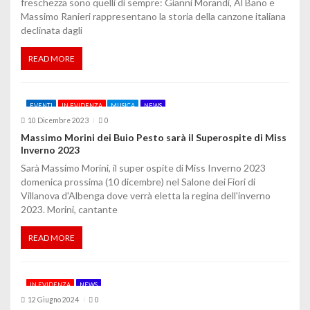
freschezza sono quelli di sempre: Gianni Morandi, Al Bano e
Massimo Ranieri rappresentano la storia della canzone italiana
declinata dagli
READ MORE
EVENTI
IN EVIDENZA
MUSICA
NEWS
10 Dicembre 2023
0
Massimo Morini dei Buio Pesto sarà il Superospite di Miss
Inverno 2023
Sarà Massimo Morini, il super ospite di Miss Inverno 2023
domenica prossima (10 dicembre) nel Salone dei Fiori di
Villanova d'Albenga dove verrà eletta la regina dell'inverno
2023. Morini, cantante
READ MORE
IN EVIDENZA
NEWS
12 Giugno 2024
0