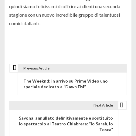
quindi siamo felicissimi di offrire ai clienti una seconda
stagione con un nuovo incredibile gruppo di talentuosi
comici italiani».
Previous Article
N
The Weeknd: in arrivo su Prime Video uno
a
speciale dedicato a “Dawn FM”
v
i
Next Article
g
Savona, annullato definitivamente e sostituito
lo spettacolo al Teatro Chiabrera: “Io Sarah, Io
a
Tosca”