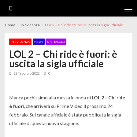
Skip
Skip
to
to
navigation
content
Home
In evidenza
LOL 2 – Chi ride è fuori: è uscita la sigla ufficiale
IN EVIDENZA
NEWS
SPETTACOLO
LOL 2 – Chi ride è fuori: è
uscita la sigla ufficiale
22 Febbraio 2022
0
Manca pochissimo alla messa in onda di
LOL 2 – Chi ride
è fuori
, che arriverà su Prime Video il prossimo 24
febbraio. Sul canale ufficiale è stata pubblicata la sigla
ufficiale di questa nuova stagione: