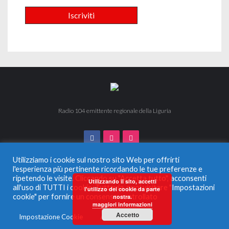
Radio 104 emittente regionale della Liguria
Utilizziamo i cookie sul nostro sito Web per offrirti
l'esperienza più pertinente ricordando le tue preferenze e
ripetendo le visite. Cliccando su "Accetta tutto", acconsenti
© 2024 Radio 104. Tutti i diritti riservati. Vietata la duplicazione
Utilizzando il sito, accetti
all'uso di TUTTI i cookie. Tuttavia, puoi visitare "Impostazioni
anche parziale.
l'utilizzo dei cookie da parte
Radio Monferrato Srl - P.IVA 00956220057 La società ha
cookie" per fornire un consenso controllato
nostra.
maggiori informazioni
ricevuto aiuti di Stato e aiuti de Minimis, soggetti all’obbligo di
pubblicazione nel Registro nazionale degli aiuti di Stato di cui
Accetto
Impostazione Cookie
Accetta tutto
all’articolo 52 L.234/2012 che qui si intendono integralmente