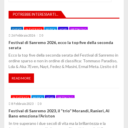
z
i
POTREBBE INTERESSARTI...
o
EVENTI
IN EVIDENZA
MUSICA
NEWS
SPETTACOLO
n
26 Febbraio 2026
0
e
Festival di Sanremo 2026, ecco la top five della seconda
serata
a
Ecco la top five della seconda serata del Festival di Sanremo in
ordine sparso e non in ordine di classifica: Tommaso Paradiso,
r
Lda & Aka 7Even, Nayt, Fedez & Masini, Ermal Meta. L'esito è il
t
READ MORE
i
c
IN EVIDENZA
MUSICA
NEWS
SPETTACOLO
o
8 Febbraio 2023
0
Festival di Sanremo 2023, il “trio” Morandi, Ranieri, Al
l
Bano emoziona l’Ariston
In tre superano i due secoli di vita ma la brillantezza e la
i