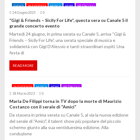
EVENTI
IN EVIDENZA
MUSICA
NEWS
SPETTACOLO
24 Giugno 2025
0
“Gigi & Friends – Sicily For Life”, questa sera su Canale 5 il
grande concerto evento
Martedì 24 giugno, in prima serata su Canale 5, arriva “Gigi &
Friends – Sicily For Life”, una serata speciale di musica e
solidarietà con Gigi D’Alessio e tanti straordinari ospiti. Una
festa di
READ MORE
IN EVIDENZA
MUSICA
NEWS
SPETTACOLO
18 Marzo 2023
0
Maria De Filippi torna in TV dopo la morte di Maurizio
Costanzo con il serale di “Amici”
Da stasera in prima serata su Canale 5, al via la nuova edizione
del serale di "Amici", il talent show più popolare del piccolo
schermo giunto alla sua ventiduesima edizione. Alla
conduzione