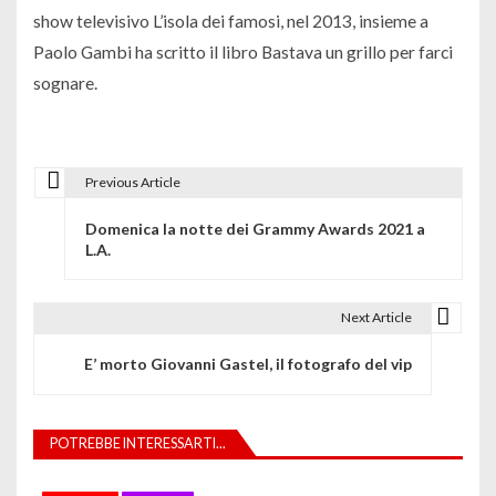
show televisivo L’isola dei famosi, nel 2013, insieme a
Paolo Gambi ha scritto il libro Bastava un grillo per farci
sognare.
Previous Article
N
Domenica la notte dei Grammy Awards 2021 a
a
L.A.
v
i
Next Article
g
E’ morto Giovanni Gastel, il fotografo del vip
a
z
POTREBBE INTERESSARTI...
i