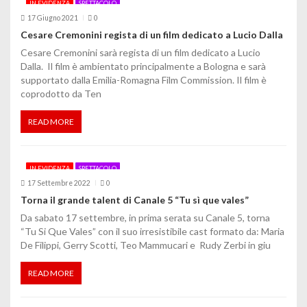
IN EVIDENZA
SPETTACOLO
o
17 Giugno 2021
0
Cesare Cremonini regista di un film dedicato a Lucio Dalla
n
Cesare Cremonini sarà regista di un film dedicato a Lucio
e
Dalla. Il film è ambientato principalmente a Bologna e sarà
supportato dalla Emilia-Romagna Film Commission. Il film è
a
coprodotto da Ten
r
READ MORE
t
i
IN EVIDENZA
SPETTACOLO
c
17 Settembre 2022
0
Torna il grande talent di Canale 5 “Tu sì que vales”
o
Da sabato 17 settembre, in prima serata su Canale 5, torna
“Tu Si Que Vales” con il suo irresistibile cast formato da: Maria
l
De Filippi, Gerry Scotti, Teo Mammucari e Rudy Zerbi in giu
i
READ MORE