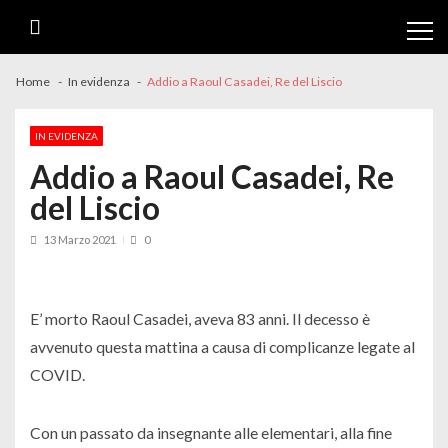
Skip
Skip
to
to
navigation
content
Home
In evidenza
Addio a Raoul Casadei, Re del Liscio
IN EVIDENZA
Addio a Raoul Casadei, Re
del Liscio
13 Marzo 2021
0
E’ morto Raoul Casadei, aveva 83 anni. Il decesso è
avvenuto questa mattina a causa di complicanze legate al
COVID.
Con un passato da insegnante alle elementari, alla fine