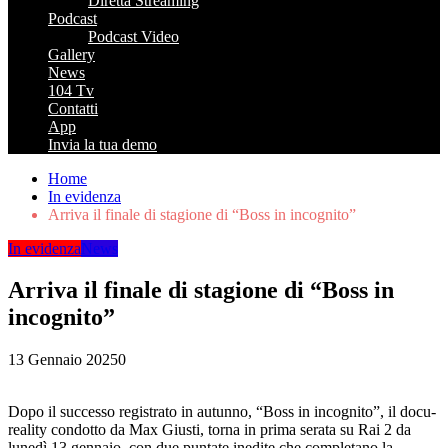
Diretta Streaming
Podcast
Podcast Video
Gallery
News
104 Tv
Contatti
App
Invia la tua demo
Home
In evidenza
Arriva il finale di stagione di “Boss in incognito”
In evidenza
News
Arriva il finale di stagione di “Boss in
incognito”
13 Gennaio 2025
0
Dopo il successo registrato in autunno, “Boss in incognito”, il docu-
reality condotto da Max Giusti, torna in prima serata su Rai 2 da
lunedì 13 gennaio, con due puntate inedite che completano la