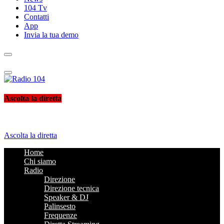
104 Tv
Contatti
App
Invia la tua demo
Radio 104
Like It !
Ascolta la diretta
Ascolta la diretta
Home
Chi siamo
Radio
Direzione
Direzione tecnica
Speaker & DJ
Palinsesto
Frequenze