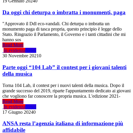
19 Gennaio 2024
0
Da oggi chi deturpa o imbratta i monumenti, paga
"Approvato il Ddl eco-vandali. Chi deturpa o imbratta un
monumento paga di tasca propria, questo principio è legge dello
Stato. Ringrazio il Parlamento, il Governo e i tanti cittadini che mi
hanno sos
Read More
In evidenza
News
30 Novembre 2021
0
Parte oggi “104 Lab” il contest per i giovani talenti
della musica
Torna 104 Lab, il contest per i nuovi talenti della musica. Dopo il
grande successo del 2019, riparte l'appuntamento dedicato ai giovani
che vogliono far conoscere la propria musica. L'edizione 2021-
Read More
In evidenza
News
17 Giugno 2024
0
ANSA resta l’agenzia italiana di informazione più
affidabile