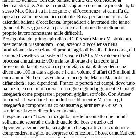
decima edizione. Anche in questa stagione come nelle precedenti, lo
stesso Max Giusti va in incognito e, all’occorrenza, si camuffa da
operaio e va in missione per conto del Boss, per raccontare realtà
aziendali italiane d’eccellenza, imprenditori e lavoratori che fanno
grande il Paese, grazie alla passione e all’amore che mettono nel
proprio lavoro nonostante mille difficoltà.
Protagonista del primo episodio del 2025 sarà Mauro Mastrototaro,
presidente di Mastrototaro Food, azienda d’eccellenza nella
produzione e lavorazione di prodotti agricoli locali a filiera corta, dal
campo al vasetto. Con sede a Bisceglie (BAT), Mastrototaro Food
processa annualmente 900 mila kg di ortaggi a km zero tutti
provenienti da coltivazioni di proprietà, conta 50 dipendenti che
diventano 100 in alta stagione e ha un volume d’affari di 5 milioni di
euro annui. Nella sua avventura in incognito, Mauro Mastrototaro
affiancherà i suoi dipendenti: Franco lo porterà nei campi, dove tutto
ha inizio, e con lui imparerà a raccogliere gli ortaggi, mentre Gaia gli
insegnerà come preparare i peperoni grigliati sott’olio. Con Ameer
imparerà a invasettare i pomodori secchi, mentre Marianna gli
insegnerà a comporre una coloratissima giardiniera e Giusy lo
istruirà nel lavoro di confezionamento.
L’esperienza di “Boss in incognito” mette in contatto due mondi
solitamente separati e distinti: quello dei boss e quello dei
dipendenti, permettendo, sia agli uni che agli altri, di incontrarsi e
comprendersi meglio, tra sorprese ed emozioni. I boss, camuffati con