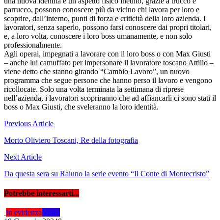
una nuova identità e un aspetto fisico inedito, grazie a trucco e
parrucco, possono conoscere più da vicino chi lavora per loro e
scoprire, dall’interno, punti di forza e criticità della loro azienda. I
lavoratori, senza saperlo, possono farsi conoscere dai propri titolari,
e, a loro volta, conoscere i loro boss umanamente, e non solo
professionalmente.
Agli operai, impegnati a lavorare con il loro boss o con Max Giusti
– anche lui camuffato per impersonare il lavoratore toscano Attilio –
viene detto che stanno girando “Cambio Lavoro”, un nuovo
programma che segue persone che hanno perso il lavoro e vengono
ricollocate. Solo una volta terminata la settimana di riprese
nell’azienda, i lavoratori scopriranno che ad affiancarli ci sono stati il
boss o Max Giusti, che sveleranno la loro identità.
Navigazione
Previous Article
articoli
Morto Oliviero Toscani, Re della fotografia
Next Article
Da questa sera su Raiuno la serie evento “Il Conte di Montecristo”
Potrebbe interessarti...
In evidenza
News