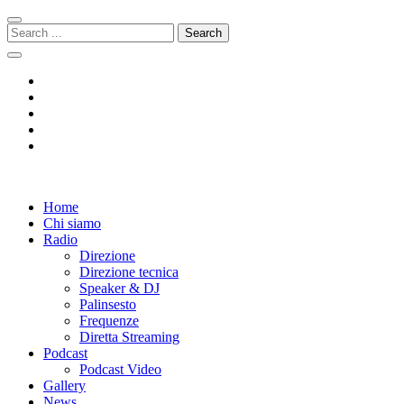
Skip
Skip
to
to
Search
navigation
content
for:
Radio 104
Like It !
Home
Chi siamo
Radio
Direzione
Direzione tecnica
Speaker & DJ
Palinsesto
Frequenze
Diretta Streaming
Podcast
Podcast Video
Gallery
News