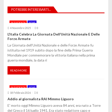
i
POTREBBE INTERESSARTI...
o
IN EVIDENZA
NEWS
n
4 Novembre 2025
0
e
L’Italia Celebra La Giornata Dell’Unità Nazionale E Delle
Forze Armate
a
La Giornata dell’Unità Nazionale e delle Forze Armate fu
istituita nel 1919 subito dopo la fine della Prima Guerra
r
Mondiale per commemorare la vittoria italiana nella prima
guerra mondiale, la data ri
t
i
READ MORE
c
IN EVIDENZA
NEWS
o
18 Febbraio 2026
0
l
Addio al giornalista RAI Mimmo Liguoro
E' morto oggi Mimmo Liguoro aveva 84 anni, era nato a Torre
i
del Greco il 16 luglio 1941. Era stato redattore capo e