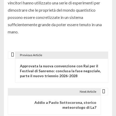
vincitori hanno utilizzato una serie di esperimenti per
dimostrare che le proprietà del mondo quantistico
possono essere concretizzate in un sistema
sufficientemente grande da poter essere tenuto in una
mano.
Previous Article
N
Approvata la nuova convenzione con Rai per il
a
Festival di Sanremo: conclusa la fase negoziale,
parte il nuovo triennio 2026-2028
v
i
Next Article
g
Addio a Paolo Sottocorona, storico
a
meteorologo di La7
z