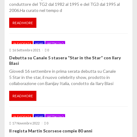
conduttore del TG2 dal 1982 al 1995 e del TG3 dal 1995 al
2006.Ha curato nel tempo d
READ MORE
IN EVIDENZA
NEWS
SPETTACOLO
16 Settembre 2021
0
Debutta su Canale 5 stasera “Star in the Star” con Ilary
Blasi
Giovedì 16 settembre in prima serata debutta su Canale
5 Star in the star, il nuovo celebrity show, prodotto in
collaborazione con Banijay Italia, condotto da Ilary Blasi
READ MORE
IN EVIDENZA
NEWS
SPETTACOLO
17 Novembre 2022
0
Il regista Martin Scorsese compie 80 anni