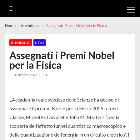
Skip
Skip
to
to
navigation
content
Home
In evidenza
Assegnati i Premi Nobel per la Fisica
IN EVIDENZA
NEWS
Assegnati i Premi Nobel
per la Fisica
8 Ottobre 2025
0
L’Accademia reale svedese delle Scienze ha deciso di
assegnare il premio Nobel per la Fisica 2025 a John
Clarke, Michel H. Devoret e John M. Martinis “per la
scoperta dell’effetto tunnel quantistico macroscopico e
della quantizzazione dell’energia in un circuito elettrico”. I