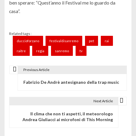
ben sperare: “Quest’anno il Festival me lo guardo da
casa”.
Related tags :
duccioforzano
festivaldisanremo
pet
rai
raitre
regia
sanremo
tv
Previous Article
N
Fabrizio De Andrè antesignano della trap music
a
v
Next Article
i
Il clima che non ti aspetti, il meteorologo
g
Andrea Giuliacci ai microfoni di This Morning
a