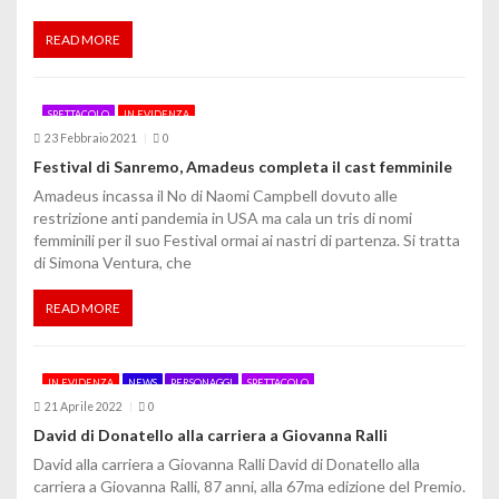
READ MORE
SPETTACOLO
IN EVIDENZA
23 Febbraio 2021
0
Festival di Sanremo, Amadeus completa il cast femminile
Amadeus incassa il No di Naomi Campbell dovuto alle
restrizione anti pandemia in USA ma cala un tris di nomi
femminili per il suo Festival ormai ai nastri di partenza. Si tratta
di Simona Ventura, che
READ MORE
IN EVIDENZA
NEWS
PERSONAGGI
SPETTACOLO
21 Aprile 2022
0
David di Donatello alla carriera a Giovanna Ralli
David alla carriera a Giovanna Ralli David di Donatello alla
carriera a Giovanna Ralli, 87 anni, alla 67ma edizione del Premio.