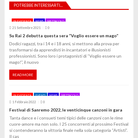
z
POTREBBE INTERESSARTI...
i
IN EVIDENZA
NEWS
SPETTACOLO
o
21 Settembre 2021
0
Su Rai 2 debutta questa sera “Voglio essere un mago”
n
Dodici ragazzi, tra i 14 e i 18 anni, si mettono alla prova per
e
trasformarsi da apprendisti in incantatori e illusionisti
professionisti. Sono loro i protagonisti di “Voglio essere un
a
mago!”, il nuovo
r
READ MORE
t
i
IN EVIDENZA
EVENTI
NEWS
SPETTACOLO
c
1 Febbraio 2022
0
Festival di Sanremo 2022, le venticinque canzoni in gara
o
Tanta dance e i consueti temi tipici delle canzoni con le rime
cuore-amore ma non solo. I 25 concorrenti al prossimo Festival
l
si contenderanno la vittoria finale nella sola categoria “Artisti”.
i
Il cas