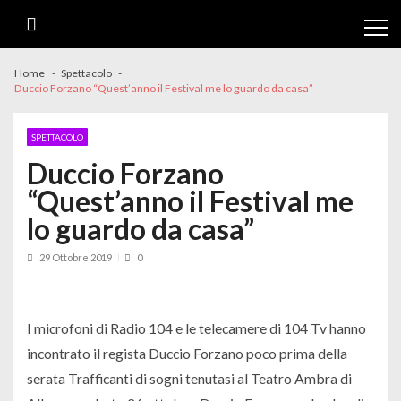
Skip
Skip
to
to
navigation
content
Home
Spettacolo
Duccio Forzano “Quest’anno il Festival me lo guardo da casa”
SPETTACOLO
Duccio Forzano
“Quest’anno il Festival me
lo guardo da casa”
29 Ottobre 2019
0
I microfoni di Radio 104 e le telecamere di 104 Tv hanno
incontrato il regista Duccio Forzano poco prima della
serata Trafficanti di sogni tenutasi al Teatro Ambra di