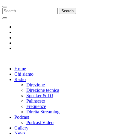
Skip
Skip
to
to
Search
navigation
content
for:
Radio 104
Like It !
Home
Chi siamo
Radio
Direzione
Direzione tecnica
Speaker & DJ
Palinsesto
Frequenze
Diretta Streaming
Podcast
Podcast Video
Gallery
News