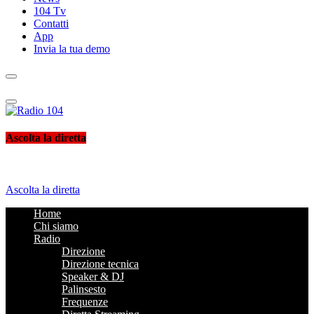
104 Tv
Contatti
App
Invia la tua demo
Radio 104
Like It !
Ascolta la diretta
Ascolta la diretta
Home
Chi siamo
Radio
Direzione
Direzione tecnica
Speaker & DJ
Palinsesto
Frequenze