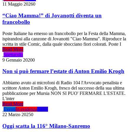
11 Maggio 2026
0
“Ciao Mamma!” di Jovanotti diventa un
francobollo
Poste Italiane ha emesso un francobollo per la Festa della Mamma,
ispirandosi alla canzone di Jovanotti "Ciao Mamma". Riproduce la
scritta in stile Comic, dalla quale sbocciano fiori colorati. Poste I
Read More
Spettacolo
9 Gennaio 2020
0
Non si può fermare l’estate di Anton Emilio Krogh
Abbiamo avuto ai microfoni di Radio 104 l'Avvocato penalista e
scrittore Anton Emilio Krogh, fresco del successo della sua ultima
pubblicazione per Mursia NON SI PUO' FERMARE L'ESTATE.
L'inter
Read More
Eventi
In evidenza
News
22 Marzo 2025
0
Oggi scatta la 116° Milano-Sanremo