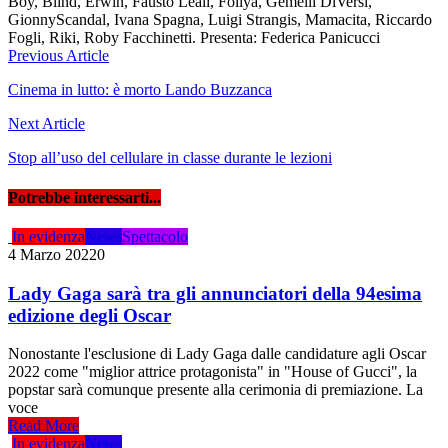
Boy, Blind, Erwin, Fausto Leali, Follya, Gemelli DiVersi,
GionnyScandal, Ivana Spagna, Luigi Strangis, Mamacita, Riccardo
Fogli, Riki, Roby Facchinetti. Presenta: Federica Panicucci
Navigazione
Previous Article
articoli
Cinema in lutto: è morto Lando Buzzanca
Next Article
Stop all’uso del cellulare in classe durante le lezioni
Potrebbe interessarti...
In evidenza
News
Spettacolo
4 Marzo 2022
0
Lady Gaga sarà tra gli annunciatori della 94esima
edizione degli Oscar
Nonostante l'esclusione di Lady Gaga dalle candidature agli Oscar
2022 come "miglior attrice protagonista" in "House of Gucci", la
popstar sarà comunque presente alla cerimonia di premiazione. La
voce
Read More
In evidenza
News