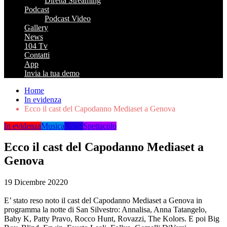
Diretta Streaming
Podcast
Podcast Video
Gallery
News
104 Tv
Contatti
App
Invia la tua demo
Home
In evidenza
Ecco il cast del Capodanno Mediaset a Genova
In evidenza
Musica
News
Spettacolo
Ecco il cast del Capodanno Mediaset a
Genova
19 Dicembre 2022
0
E’ stato reso noto il cast del Capodanno Mediaset a Genova in
programma la notte di San Silvestro: Annalisa, Anna Tatangelo,
Baby K, Patty Pravo, Rocco Hunt, Rovazzi, The Kolors. E poi Big