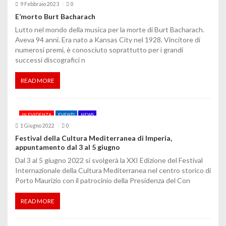
o
9 Febbraio 2023
0
E’morto Burt Bacharach
l
Lutto nel mondo della musica per la morte di Burt Bacharach.
Aveva 94 anni. Era nato a Kansas City nel 1928. Vincitore di
i
numerosi premi, è conosciuto soprattutto per i grandi
successi discografici n
READ MORE
IN EVIDENZA
EVENTI
NEWS
1 Giugno 2022
0
Festival della Cultura Mediterranea di Imperia,
appuntamento dal 3 al 5 giugno
Dal 3 al 5 giugno 2022 si svolgerà la XXI Edizione del Festival
Internazionale della Cultura Mediterranea nel centro storico di
Porto Maurizio con il patrocinio della Presidenza del Con
READ MORE