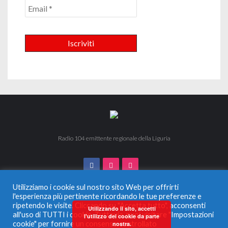
Radio 104 emittente regionale della Liguria
Utilizziamo i cookie sul nostro sito Web per offrirti
l'esperienza più pertinente ricordando le tue preferenze e
ripetendo le visite. Cliccando su "Accetta tutto", acconsenti
© 2024 Radio 104. Tutti i diritti riservati. Vietata la duplicazione
Utilizzando il sito, accetti
all'uso di TUTTI i cookie. Tuttavia, puoi visitare "Impostazioni
anche parziale.
l'utilizzo dei cookie da parte
Radio Monferrato Srl - P.IVA 00956220057 La società ha
cookie" per fornire un consenso controllato
nostra.