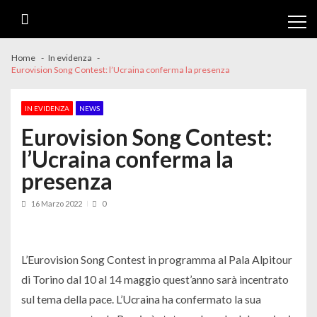
Skip
Skip
to
to
navigation
content
Home
In evidenza
Eurovision Song Contest: l’Ucraina conferma la presenza
IN EVIDENZA
NEWS
Eurovision Song Contest:
l’Ucraina conferma la
presenza
16 Marzo 2022
0
L’Eurovision Song Contest in programma al Pala Alpitour
di Torino dal 10 al 14 maggio quest’anno sarà incentrato
sul tema della pace. L’Ucraina ha confermato la sua