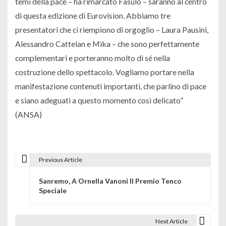
temi della pace – ha rimarcato Fasulo – saranno al centro
di questa edizione di Eurovision. Abbiamo tre
presentatori che ci riempiono di orgoglio – Laura Pausini,
Alessandro Cattelan e Mika – che sono perfettamente
complementari e porteranno molto di sé nella
costruzione dello spettacolo. Vogliamo portare nella
manifestazione contenuti importanti, che parlino di pace
e siano adeguati a questo momento così delicato”
(ANSA)
Previous Article
N
Sanremo, A Ornella Vanoni Il Premio Tenco
a
Speciale
v
i
Next Article