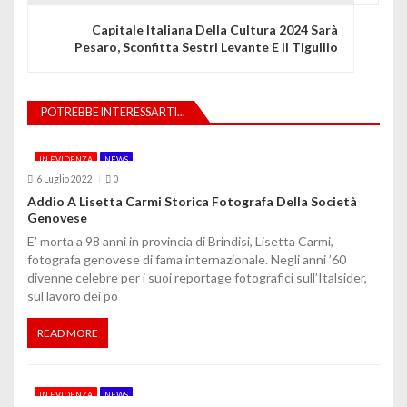
g
Capitale Italiana Della Cultura 2024 Sarà
Pesaro, Sconfitta Sestri Levante E Il Tigullio
a
z
POTREBBE INTERESSARTI...
i
o
IN EVIDENZA
NEWS
6 Luglio 2022
0
n
Addio A Lisetta Carmi Storica Fotografa Della Società
Genovese
e
E’ morta a 98 anni in provincia di Brindisi, Lisetta Carmi,
a
fotografa genovese di fama internazionale. Negli anni ’60
divenne celebre per i suoi reportage fotografici sull’Italsider,
r
sul lavoro dei po
t
READ MORE
i
c
IN EVIDENZA
NEWS