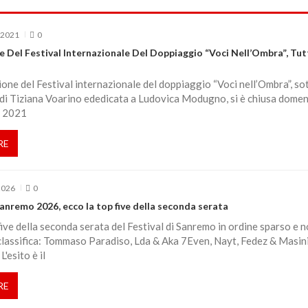
 2021
0
e Del Festival Internazionale Del Doppiaggio “Voci Nell’Ombra”, Tutt
ione del Festival internazionale del doppiaggio “Voci nell’Ombra”, so
 di Tiziana Voarino ededicata a Ludovica Modugno, si è chiusa domen
e 2021
RE
2026
0
Sanremo 2026, ecco la top five della seconda serata
five della seconda serata del Festival di Sanremo in ordine sparso e 
 classifica: Tommaso Paradiso, Lda & Aka 7Even, Nayt, Fedez & Masini
'esito è il
RE