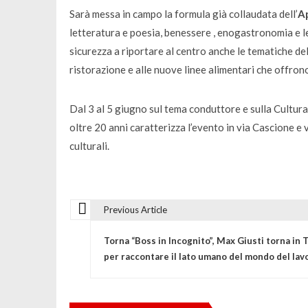
Sarà messa in campo la formula già collaudata dell’
Ap
letteratura e poesia, benessere , enogastronomia e le
sicurezza a riportare al centro anche le tematiche del
ristorazione e alle nuove linee alimentari che offron
Dal 3 al 5 giugno sul tema conduttore e sulla Cultu
oltre 20 anni caratterizza l’evento in via Cascione e 
culturali.
Previous Article
N
Torna “Boss in Incognito”, Max Giusti torna in 
a
per raccontare il lato umano del mondo del lav
v