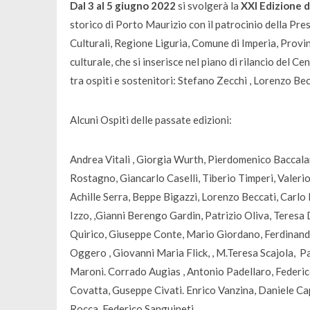
Dal 3 al 5 giugno 2022
si svolgerà la
XXI Edizione d
storico di Porto Maurizio con il patrocinio della Presi
Culturali, Regione Liguria, Comune di Imperia, Provi
culturale, che si inserisce nel piano di rilancio del 
tra ospiti e sostenitori: Stefano Zecchi , Lorenzo B
Alcuni Ospiti delle passate edizioni:
Andrea Vitali , Giorgia Wurth, Pierdomenico Baccala
Rostagno, Giancarlo Caselli, Tiberio Timperi, Vale
Achille Serra, Beppe Bigazzi, Lorenzo Beccati, Carl
Izzo, ,Gianni Berengo Gardin, Patrizio Oliva, Teres
Quirico, Giuseppe Conte, Mario Giordano, Ferdinando
Oggero , Giovanni Maria Flick, , M.Teresa Scajola, 
Maroni. Corrado Augias , Antonio Padellaro, Federico
Covatta, Guseppe Civati. Enrico Vanzina, Daniele C
Rocca, Federico Sanguineti.