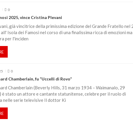
5
0
mosi 2025, vince Cristina Plevani
vani, già vincitrice della primissima edizione del Grande Fratello nel
 all' Isola dei Famosi nel corso di una finalissima ricca di emozioni ma
ra per l'inciden
RE
25
0
ard Chamberlain, fu “Uccelli di Rovo”
ard Chamberlain (Beverly Hills, 31 marzo 1934 – Waimanalo, 29
è stato un attore e cantante statunitense, celebre per il ruolo di
 nelle serie televisive Il dottor Ki
RE