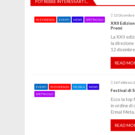
POTREBBE INTERESSARTI...
i
13 Dicembre
IN EVIDENZA
EVENTI
NEWS
SPETTACOLO
g
XXII Edizion
Premi
a
La XXII ediz
la direzione
12 dicembr
z
READ MO
i
o
26 Febbraio 
EVENTI
IN EVIDENZA
MUSICA
NEWS
Festival di 
SPETTACOLO
n
Ecco la top 
in ordine di
e
Ermal Meta. L
READ MO
a