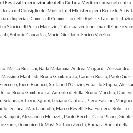
el Festival Internazionale della Cultura Mediterranea
nel centro
denza del Consiglio dei Ministri, del Ministero per i Beni e le Attivit
ncia di Imperia e Camera di Commercio delle Riviere. La manifestazio
Centro Storico di Porto Maurizio, è alla sua ventunesima edizione e van
eccati, Antonio Caprarica, Mario Giordano. Enrico Vanzina.
rio, Marco Buticchi, Nada Malanima, Andrea Mingardi , Alessandro
rio Massimo Manfredi, Bruno Gambarotta, Carmen Russo, Paolo Guzza
o Freccero, Piero Bianucci, Stefano D’Orazio, Edoardo Stoppa, Aless
a Desio, Bruno Gambarotta, Antonio di Bella, Bruno Morchio, Domen
 Scianna, Vittorio Sgarbi, Luciano Canfora, Piero Fassino, Margher
Paolo DeLuca, Max Laudadio, Marco Revelli, Elsa Fornero, Roberto
 Rampini , Alessandro Meluzzi, , Paolo Becchi , Carlo Piano , Giobbe
apezzone, Domenico DeMasi, Stefano Zecchi, Barbara Ronchi della