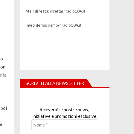
Mail diretta:
diretta@radio104.it
Invio demo:
demo@radio104.it
mo
non
r la
ISCRIVITI ALLA NEWSLETTER
 poi
Riceverai le nostre news,
iniziative e promozioni esclusive
ei