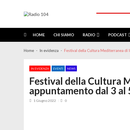
Skip
Skip
to
to
navigation
content
Radio 104
Like It !
HOME
CHI SIAMO
RADIO
PODCAST
Home
In evidenza
Festival della Cultura Mediterranea di
IN EVIDENZA
EVENTI
NEWS
Festival della Cultura 
appuntamento dal 3 al 
1 Giugno 2022
0