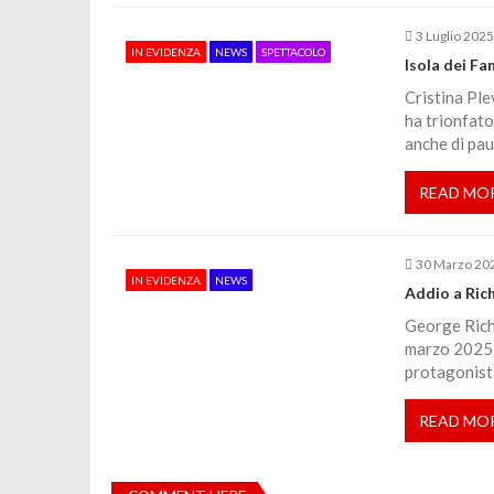
r
3 Luglio 202
IN EVIDENZA
NEWS
SPETTACOLO
Isola dei Fa
t
Cristina Ple
ha trionfato
i
anche di pau
c
READ MO
o
30 Marzo 20
IN EVIDENZA
NEWS
Addio a Rich
l
George Rich
marzo 2025) 
i
protagonista
READ MO