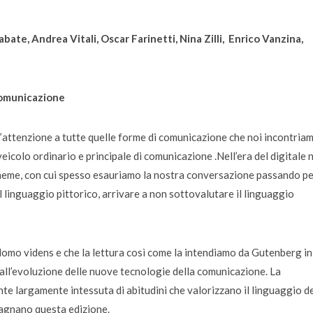
ate, Andrea Vitali, Oscar Farinetti, Nina Zilli, Enrico Vanzina,
 comunicazione
 l’attenzione a tutte quelle forme di comunicazione che noi incontria
veicolo ordinario e principale di comunicazione .Nell’era del digitale 
 meme, con cui spesso esauriamo la nostra conversazione passando pe
 linguaggio pittorico, arrivare a non sottovalutare il linguaggio
omo videns e che la lettura così come la intendiamo da Gutenberg in
dall’evoluzione delle nuove tecnologie della comunicazione. La
nte largamente intessuta di abitudini che valorizzano il linguaggio d
pagnano questa edizione.