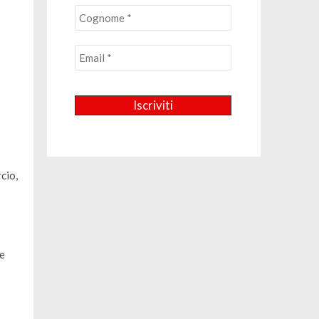
cio,
 e