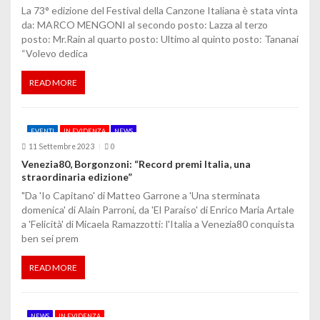
o
La 73° edizione del Festival della Canzone Italiana è stata vinta
da: MARCO MENGONI al secondo posto: Lazza al terzo
l
posto: Mr.Rain al quarto posto: Ultimo al quinto posto: Tananai
i
“Volevo dedica
READ MORE
EVENTI
IN EVIDENZA
NEWS
11 Settembre 2023
0
Venezia80, Borgonzoni: “Record premi Italia, una
straordinaria edizione”
"Da 'Io Capitano' di Matteo Garrone a 'Una sterminata
domenica' di Alain Parroni, da 'El Paraíso' di Enrico Maria Artale
a 'Felicità' di Micaela Ramazzotti: l'Italia a Venezia80 conquista
ben sei prem
READ MORE
NEWS
IN EVIDENZA