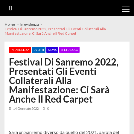
Skip
Skip
to
to
navigation
content
Home
In evidenza
Festival Di Sanremo 2022, Presentati Gli Eventi Collaterali Alla
Manifestazione: Ci Sarà Anche Il Red Carpet
IN EVIDENZA
EVENTI
NEWS
SPETTACOLO
Festival Di Sanremo 2022,
Presentati Gli Eventi
Collaterali Alla
Manifestazione: Ci Sarà
Anche Il Red Carpet
14 Gennaio 2022
0
Sarà un Sanremo diverso da quello del 2021, parola del