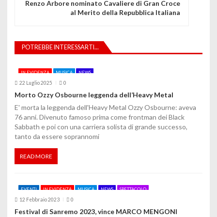
Renzo Arbore nominato Cavaliere di Gran Croce
g
al Merito della Repubblica Italiana
a
z
POTREBBE INTERESSARTI...
i
IN EVIDENZA
MUSICA
NEWS
o
22 Luglio 2025
0
Morto Ozzy Osbourne leggenda dell’Heavy Metal
n
E' morta la leggenda dell'Heavy Metal Ozzy Osbourne: aveva
e
76 anni. Divenuto famoso prima come frontman dei Black
Sabbath e poi con una carriera solista di grande successo,
a
tanto da essere soprannomi
r
READ MORE
t
i
EVENTI
IN EVIDENZA
MUSICA
NEWS
SPETTACOLO
c
12 Febbraio 2023
0
Festival di Sanremo 2023, vince MARCO MENGONI