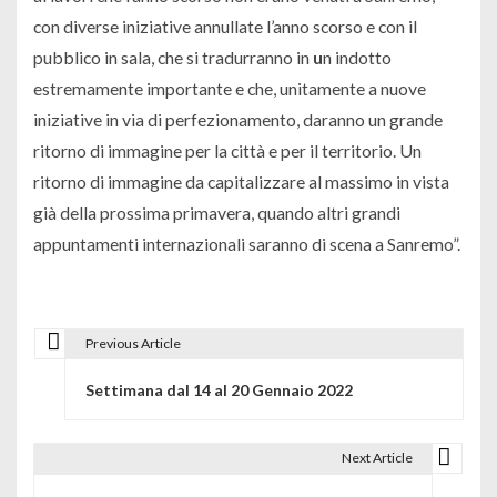
con diverse iniziative annullate l’anno scorso e con il
pubblico in sala, che si tradurranno in
u
n indotto
estremamente importante e che, unitamente a nuove
iniziative in via di perfezionamento, daranno un grande
ritorno di immagine per la città e per il territorio. Un
ritorno di immagine
da capitalizzare al massimo in vista
già della prossima primavera, quando altri grandi
appuntamenti internazionali saranno di scena a Sanremo”.
Previous Article
N
Settimana dal 14 al 20 Gennaio 2022
a
v
Next Article
i