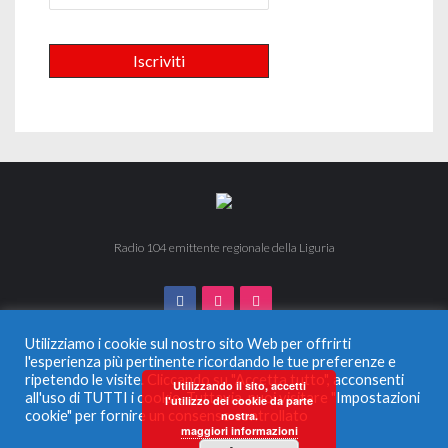
Radio 104 emittente regionale della Liguria
Utilizziamo i cookie sul nostro sito Web per offrirti
l'esperienza più pertinente ricordando le tue preferenze e
ripetendo le visite. Cliccando su "Accetta tutto", acconsenti
© 2024 Radio 104. Tutti i diritti riservati. Vietata la duplicazione
Utilizzando il sito, accetti
all'uso di TUTTI i cookie. Tuttavia, puoi visitare "Impostazioni
anche parziale.
l'utilizzo dei cookie da parte
Radio Monferrato Srl - P.IVA 00956220057 La società ha
cookie" per fornire un consenso controllato
nostra.
maggiori informazioni
ricevuto aiuti di Stato e aiuti de Minimis, soggetti all’obbligo di