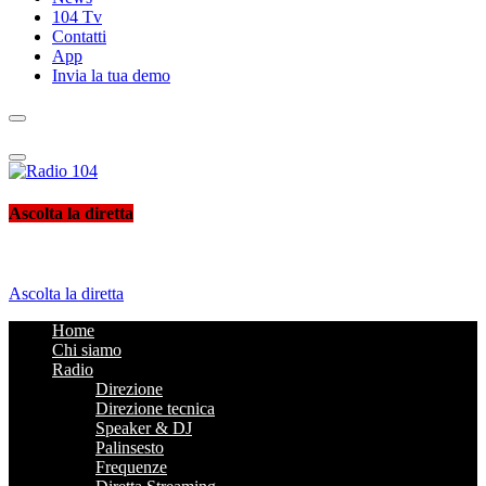
104 Tv
Contatti
App
Invia la tua demo
Radio 104
Like It !
Ascolta la diretta
Ascolta la diretta
Home
Chi siamo
Radio
Direzione
Direzione tecnica
Speaker & DJ
Palinsesto
Frequenze