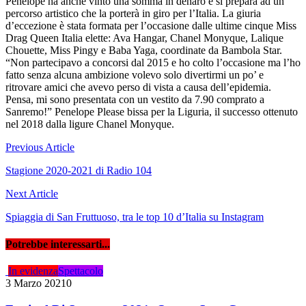
Penelope ha anche vinto una somma in denaro e si prepara ad un
percorso artistico che la porterà in giro per l’Italia. La giuria
d’eccezione è stata formata per l’occasione dalle ultime cinque Miss
Drag Queen Italia elette: Ava Hangar, Chanel Monyque, Lalique
Chouette, Miss Pingy e Baba Yaga, coordinate da Bambola Star.
“Non partecipavo a concorsi dal 2015 e ho colto l’occasione ma l’ho
fatto senza alcuna ambizione volevo solo divertirmi un po’ e
ritrovare amici che avevo perso di vista a causa dell’epidemia.
Pensa, mi sono presentata con un vestito da 7.90 comprato a
Sanremo!” Penelope Please bissa per la Liguria, il successo ottenuto
nel 2018 dalla ligure Chanel Monyque.
Navigazione
Previous Article
articoli
Stagione 2020-2021 di Radio 104
Next Article
Spiaggia di San Fruttuoso, tra le top 10 d’Italia su Instagram
Potrebbe interessarti...
In evidenza
Spettacolo
3 Marzo 2021
0