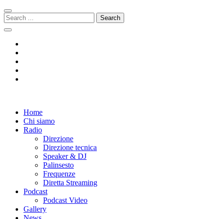
Skip
Skip
to
to
Search
navigation
content
for:
Radio 104
Like It !
Home
Chi siamo
Radio
Direzione
Direzione tecnica
Speaker & DJ
Palinsesto
Frequenze
Diretta Streaming
Podcast
Podcast Video
Gallery
News