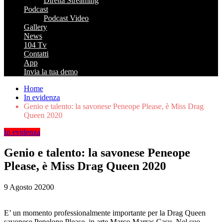
Diretta Streaming
Podcast
Podcast Video
Gallery
News
104 Tv
Contatti
App
Invia la tua demo
Home
In evidenza
Genio e talento: la savonese Peneope Please, è Miss Drag
Queen 2020
In evidenza
Genio e talento: la savonese Peneope
Please, è Miss Drag Queen 2020
9 Agosto 2020
0
E’ un momento professionalmente importante per la Drag Queen
savonese Penelope Please, in arte Marco Marras Casu. Nel suo