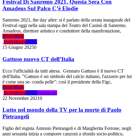
Festival Di Sanremo 2021, Questa Sera Con
Amadeus Sul Palco C’è Elodie
Sanremo 2021, the day after: si è parlato della serata inaugurale del
Festival oggi nella sala stampa del Teatro del Casinò di Sanremo.
Amadeus, direttore artistico e conduttore della manifestazione,
Read More
In evidenza
News
15 Giugno 2025
0
Gattuso nuovo CT dell’Italia
Ecco l'ufficialità da tutti attesa. Gennaro Gattuso è il nuovo CT
dell'Italia. "Gattuso è un simbolo del calcio italiano, l'azzurro per lui
è come una se- conda pelle": così il presidente della Figc,
Read More
In evidenza
News
Spettacolo
22 Novembre 2021
0
Lutto nel mondo della TV per la morte di Paolo
Pietrangeli
Figlio del regista Antonio Pietrangeli e di Margherita Ferrone, negli
anni sessanta inizia a comporre canzoni a sfondo socio-politico,