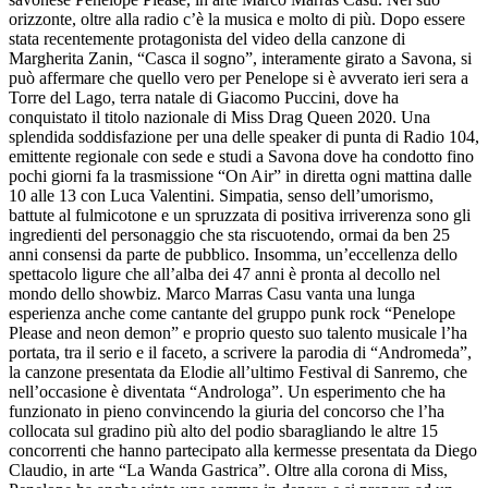
orizzonte, oltre alla radio c’è la musica e molto di più. Dopo essere
stata recentemente protagonista del video della canzone di
Margherita Zanin, “Casca il sogno”, interamente girato a Savona, si
può affermare che quello vero per Penelope si è avverato ieri sera a
Torre del Lago, terra natale di Giacomo Puccini, dove ha
conquistato il titolo nazionale di Miss Drag Queen 2020. Una
splendida soddisfazione per una delle speaker di punta di Radio 104,
emittente regionale con sede e studi a Savona dove ha condotto fino
pochi giorni fa la trasmissione “On Air” in diretta ogni mattina dalle
10 alle 13 con Luca Valentini. Simpatia, senso dell’umorismo,
battute al fulmicotone e un spruzzata di positiva irriverenza sono gli
ingredienti del personaggio che sta riscuotendo, ormai da ben 25
anni consensi da parte de pubblico. Insomma, un’eccellenza dello
spettacolo ligure che all’alba dei 47 anni è pronta al decollo nel
mondo dello showbiz. Marco Marras Casu vanta una lunga
esperienza anche come cantante del gruppo punk rock “Penelope
Please and neon demon” e proprio questo suo talento musicale l’ha
portata, tra il serio e il faceto, a scrivere la parodia di “Andromeda”,
la canzone presentata da Elodie all’ultimo Festival di Sanremo, che
nell’occasione è diventata “Androloga”. Un esperimento che ha
funzionato in pieno convincendo la giuria del concorso che l’ha
collocata sul gradino più alto del podio sbaragliando le altre 15
concorrenti che hanno partecipato alla kermesse presentata da Diego
Claudio, in arte “La Wanda Gastrica”. Oltre alla corona di Miss,