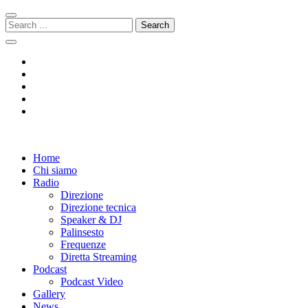
Skip
Skip
to
to
Search
navigation
content
for:
Radio 104
Like It !
Home
Chi siamo
Radio
Direzione
Direzione tecnica
Speaker & DJ
Palinsesto
Frequenze
Diretta Streaming
Podcast
Podcast Video
Gallery
News