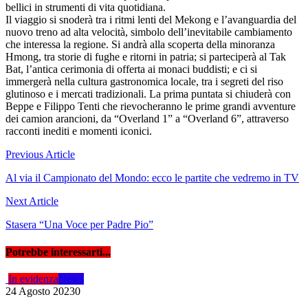
bellici in strumenti di vita quotidiana.
Il viaggio si snoderà tra i ritmi lenti del Mekong e l’avanguardia del
nuovo treno ad alta velocità, simbolo dell’inevitabile cambiamento
che interessa la regione. Si andrà alla scoperta della minoranza
Hmong, tra storie di fughe e ritorni in patria; si parteciperà al Tak
Bat, l’antica cerimonia di offerta ai monaci buddisti; e ci si
immergerà nella cultura gastronomica locale, tra i segreti del riso
glutinoso e i mercati tradizionali. La prima puntata si chiuderà con
Beppe e Filippo Tenti che rievocheranno le prime grandi avventure
dei camion arancioni, da “Overland 1” a “Overland 6”, attraverso
racconti inediti e momenti iconici.
Navigazione
Previous Article
articoli
Al via il Campionato del Mondo: ecco le partite che vedremo in TV
Next Article
Stasera “Una Voce per Padre Pio”
Potrebbe interessarti...
In evidenza
News
24 Agosto 2023
0