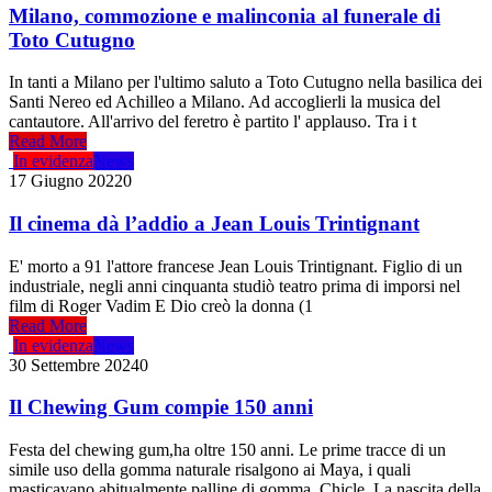
Milano, commozione e malinconia al funerale di
Toto Cutugno
In tanti a Milano per l'ultimo saluto a Toto Cutugno nella basilica dei
Santi Nereo ed Achilleo a Milano. Ad accoglierli la musica del
cantautore. All'arrivo del feretro è partito l' applauso. Tra i t
Read More
In evidenza
News
17 Giugno 2022
0
Il cinema dà l’addio a Jean Louis Trintignant
E' morto a 91 l'attore francese Jean Louis Trintignant. Figlio di un
industriale, negli anni cinquanta studiò teatro prima di imporsi nel
film di Roger Vadim E Dio creò la donna (1
Read More
In evidenza
News
30 Settembre 2024
0
Il Chewing Gum compie 150 anni
Festa del chewing gum,ha oltre 150 anni. Le prime tracce di un
simile uso della gomma naturale risalgono ai Maya, i quali
masticavano abitualmente palline di gomma. Chicle. La nascita della