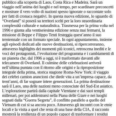
pubblico alla scoperta di Laos, Costa Rica e Madeira. Sarà un
viaggio nell’anima dei luoghi e nel tempo, per scardinare preconcetti
e mostrare il vero volto di nazioni spesso ignorate o raccontate solo
per fatti di cronaca negativi. In questa nuova edizione, lo sguardo di
“Overland” si poserà su territori scelti per la loro straordinaria
complessità culturale e naturalistica. Trasmessa per la prima volta nel
1996 e giunta alla ventiseiesima edizione senza mai fermarsi, la
missione di Beppe e Filippo Tenti festeggia quest’anno il suo
trentennale con un formato speciale. In ogni appuntamento, insieme
agli episodi dedicati alle nuove destinazioni, si ripercorreranno,
attraverso highlights dei momenti più iconici, retroscena inediti e le
voci dei protagonisti, l’evoluzione del programma e i cambiamenti di
un pianeta che, dal 1996 a oggi, si è trasformato davanti alle
telecamere di Overland. Il culmine delle celebrazioni arriverà
nell’ultima puntata con il ritorno alle origini e la riproposizione
integrale della prima, storica stagione Roma-New York: il viaggio
dei celebri camion arancioni che diede vita a un’impresa capace, da
trent’anni, di far sognare intere generazioni. La prima destinazione
sarà il Laos, una delle nazioni meno conosciute del Sud-Est asiatico.
L’esplorazione partirà dalla capitale Vientiane e dai suoi templi
millenari, per poi addentrarsi nella Piana delle Giare e nei luoghi
segnati dalla “Guerra Segreta”, il conflitto parallelo a quello del
Vietnam di cui si sa ancora poco. Attraverso gli incontri con le etnie
locali e la visita a quel che resta di una base della CIA, il racconto
mostrerà la resilienza di un popolo capace di trasformare i residui