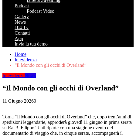
Diretta Streaming
Podcast
Podcast Video
Gallery
News
104 Tv
Contatti
App
Invia la tua demo
Home
In evidenza
“Il Mondo con gli occhi di Overland”
In evidenza
News
“Il Mondo con gli occhi di Overland”
11 Giugno 2026
0
Torna “Il Mondo con gli occhi di Overland” che, dopo trent’anni di
spedizioni leggendarie, approderà giovedì 11 giugno in prima serata
su Rai 3. Filippo Tenti riparte con una stagione evento del
documentario di viaggio che, in cinque serate, accompagnerà il