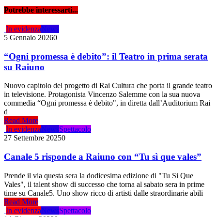
Potrebbe interessarti...
In evidenza
News
5 Gennaio 2026
0
“Ogni promessa è debito”: il Teatro in prima serata
su Raiuno
Nuovo capitolo del progetto di Rai Cultura che porta il grande teatro
in televisione. Protagonista Vincenzo Salemme con la sua nuova
commedia “Ogni promessa è debito", in diretta dall’Auditorium Rai
d
Read More
In evidenza
News
Spettacolo
27 Settembre 2025
0
Canale 5 risponde a Raiuno con “Tu sì que vales”
Prende il via questa sera la dodicesima edizione di "Tu Si Que
Vales", il talent show di successo che torna al sabato sera in prime
time su Canale5. Uno show ricco di artisti dalle straordinarie abili
Read More
In evidenza
News
Spettacolo