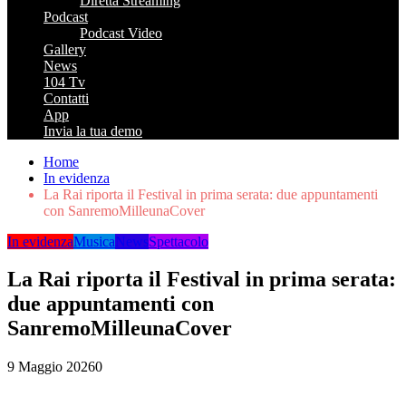
Diretta Streaming
Podcast
Podcast Video
Gallery
News
104 Tv
Contatti
App
Invia la tua demo
Home
In evidenza
La Rai riporta il Festival in prima serata: due appuntamenti
con SanremoMilleunaCover
In evidenza
Musica
News
Spettacolo
La Rai riporta il Festival in prima serata:
due appuntamenti con
SanremoMilleunaCover
9 Maggio 2026
0