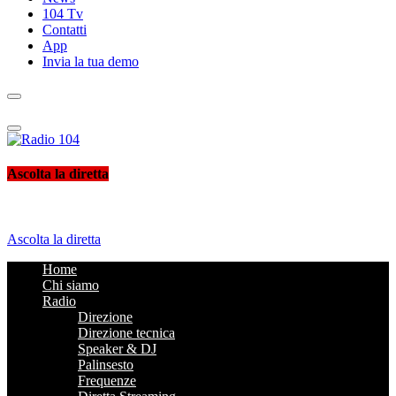
104 Tv
Contatti
App
Invia la tua demo
Radio 104
Like It !
Ascolta la diretta
Ascolta la diretta
Home
Chi siamo
Radio
Direzione
Direzione tecnica
Speaker & DJ
Palinsesto
Frequenze