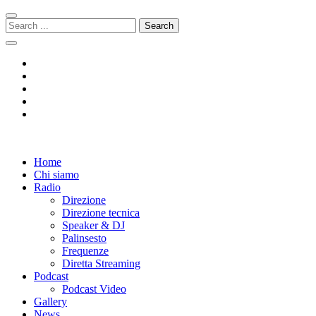
Skip
Skip
to
to
Search
navigation
content
for:
Radio 104
Like It !
Home
Chi siamo
Radio
Direzione
Direzione tecnica
Speaker & DJ
Palinsesto
Frequenze
Diretta Streaming
Podcast
Podcast Video
Gallery
News