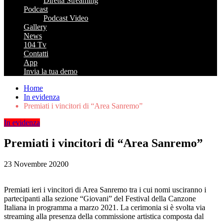
Diretta Streaming
Podcast
Podcast Video
Gallery
News
104 Tv
Contatti
App
Invia la tua demo
Home
In evidenza
Premiati i vincitori di “Area Sanremo”
In evidenza
Premiati i vincitori di “Area Sanremo”
23 Novembre 2020
0
Premiati ieri i vincitori di Area Sanremo tra i cui nomi usciranno i
partecipanti alla sezione “Giovani” del Festival della Canzone
Italiana in programma a marzo 2021. La cerimonia si è svolta via
streaming alla presenza della commissione artistica composta dal