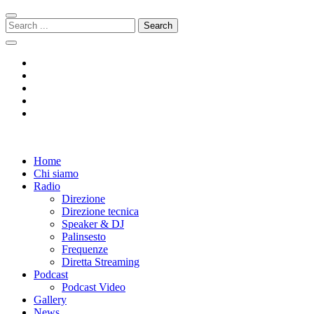
Skip
Skip
to
to
Search
navigation
content
for:
Radio 104
Like It !
Home
Chi siamo
Radio
Direzione
Direzione tecnica
Speaker & DJ
Palinsesto
Frequenze
Diretta Streaming
Podcast
Podcast Video
Gallery
News