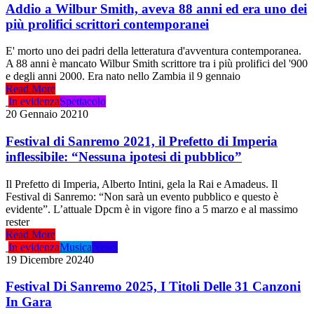
Addio a Wilbur Smith, aveva 88 anni ed era uno dei
più prolifici scrittori contemporanei
E' morto uno dei padri della letteratura d'avventura contemporanea.
A 88 anni è mancato Wilbur Smith scrittore tra i più prolifici del '900
e degli anni 2000. Era nato nello Zambia il 9 gennaio
Read More
In evidenza
Spettacolo
20 Gennaio 2021
0
Festival di Sanremo 2021, il Prefetto di Imperia
inflessibile: “Nessuna ipotesi di pubblico”
Il Prefetto di Imperia, Alberto Intini, gela la Rai e Amadeus. Il
Festival di Sanremo: “Non sarà un evento pubblico e questo è
evidente”. L’attuale Dpcm è in vigore fino a 5 marzo e al massimo
rester
Read More
In evidenza
Musica
News
19 Dicembre 2024
0
Festival Di Sanremo 2025, I Titoli Delle 31 Canzoni
In Gara