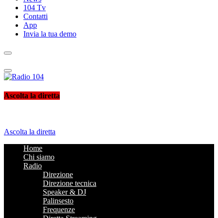
104 Tv
Contatti
App
Invia la tua demo
Radio 104
Like It !
Ascolta la diretta
Ascolta la diretta
Home
Chi siamo
Radio
Direzione
Direzione tecnica
Speaker & DJ
Palinsesto
Frequenze