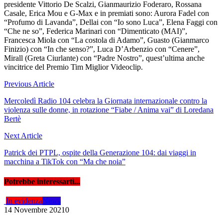
presidente Vittorio De Scalzi, Gianmaurizio Foderaro, Rossana
Casale, Erica Mou e G-Max e in premiati sono: Aurora Fadel con
“Profumo di Lavanda”, Dellai con “Io sono Luca”, Elena Faggi con
“Che ne so”, Federica Marinari con “Dimenticato (MAI)”,
Francesca Miola con “La costola di Adamo”, Guasto (Gianmarco
Finizio) con “In che senso?”, Luca D’Arbenzio con “Cenere”,
Mirall (Greta Ciurlante) con “Padre Nostro”, quest’ultima anche
vincitrice del Premio Tim Miglior Videoclip.
Navigazione
Previous Article
articoli
Mercoledì Radio 104 celebra la Giornata internazionale contro la
violenza sulle donne, in rotazione “Fiabe / Anima vai” di Loredana
Bertè
Next Article
Patrick dei PTPL, ospite della Generazione 104: dai viaggi in
macchina a TikTok con “Ma che noia”
Potrebbe interessarti...
In evidenza
News
14 Novembre 2021
0