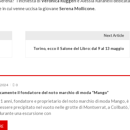
Serena?”
l’inchiesta di
Veronica Ruggeri
e Alessia Rafanelli dedicata
ne in cui venne uccisa la giovane
Serena Mollicone
.
Next Article
Torino, ecco il Salone del Libro: dal 9 al 13 maggio
 2024
0
camente il fondatore del noto marchio di moda “Mango”
71 anni, fondatore e proprietario del noto marchio di moda Mango, è
ssere precipitato nel vuoto nelle grotte di Montserrat, a Collbatò, 
durante una escursione con
RE