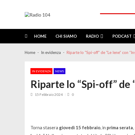
Skip
Skip
to
to
navigation
content
Radio 104
Like It !
HOME
CHI SIAMO
RADIO
PODCAST
Home
In evidenza
Riparte lo “Spi-off” de “Le Iene” con “In
IN EVIDENZA
NEWS
Riparte lo “Spi-off” de 
15 Febbraio 2024
0
Torna stasera
giovedì 15 febbraio
, in
prima serata
,