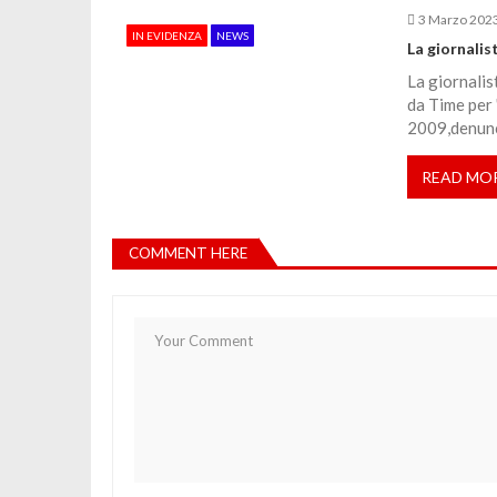
c
3 Marzo 202
IN EVIDENZA
NEWS
o
La giornalis
La giornalis
l
da Time per "
2009,denunci
i
READ MO
COMMENT HERE