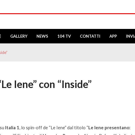
GALLERY
NEWS
104 TV
CONTATTI
APP
INV
side”
“Le Iene” con “Inside”
 su
Italia 1
, lo spin-off de “Le Iene” dal titolo “
Le Iene presentano: