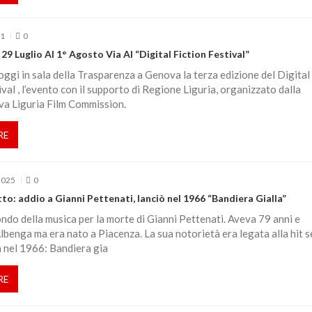
21
0
29 Luglio Al 1° Agosto Via Al “Digital Fiction Festival”
ggi in sala della Trasparenza a Genova la terza edizione del Digital
ival , l’evento con il supporto di Regione Liguria, organizzato dalla
 Liguria Film Commission.
RE
2025
0
tto: addio a Gianni Pettenati, lanciò nel 1966 “Bandiera Gialla”
ndo della musica per la morte di Gianni Pettenati. Aveva 79 anni e
lbenga ma era nato a Piacenza. La sua notorietà era legata alla hit 
 nel 1966: Bandiera gia
RE