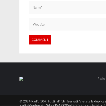
Radio 
© 2024 Radio 104. Tutti i diritti riservati. Vietata la duplica
Radio Monferrato Srl - P.IVA 00956220057 La società ha rice