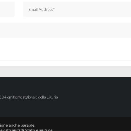
104 emittente regionale della Liguria
zione anche parziale.
vuto aiuti di Stato e aiuti de