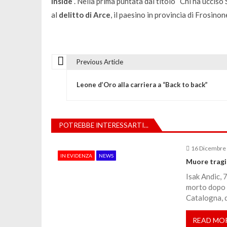
Inside
”. Nella prima puntata dal titolo
“Chi ha ucciso 
al
delitto di Arce
, il paesino in provincia di Frosino
Previous Article
N
Leone d’Oro alla carriera a “Back to back”
a
v
POTREBBE INTERESSARTI...
i
16 Dicembre
IN EVIDENZA
NEWS
Muore tragi
g
Isak Andic, 
morto dopo e
a
Catalogna, 
READ MO
z