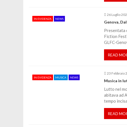
i
26 Luglio 20
IN EVIDENZA
NEWS
Genova, Dal 
o
Presentata o
Fiction Fest
n
GLFC-Genova
e
READ MO
a
23 Febbraio 
IN EVIDENZA
MUSICA
NEWS
Musica in lu
r
Lutto nel mo
abitava ad A
t
tempo incisa
i
READ MO