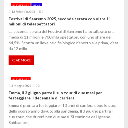
o
IN EVIDENZA
NEWS
13 Febbraio 2025
0
n
Festival di Sanremo 2025, seconda serata con oltre 11
milioni di telespettatori
e
La seconda serata del Festival di Sanremo ha totalizzato una
a
media di 11 milioni e 700 mila spettatori, con uno share del
64,5%. Sconta un lieve calo fisiologico rispetto alla prima, vista
r
da 12 milio
t
READ MORE
i
c
IN EVIDENZA
o
5 Maggio 2021
0
Emma, il 3 giugno parte il suo tour di due mesi per
l
festeggiare il decennale di carriera
Emma è pronta a festeggiare i 10 anni di carriera dopo lo stop
i
dello scorso anno dovuto alla pandemia. Il 3 giugno partirà il
suo tour che durerà ben due mesi. Si comincia da Lignano
Sabbiadoro,