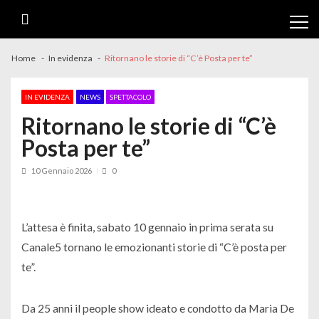
Skip
Skip
to
to
navigation
content
Home
In evidenza
Ritornano le storie di “C’è Posta per te”
IN EVIDENZA
NEWS
SPETTACOLO
Ritornano le storie di “C’è
Posta per te”
10 Gennaio 2026
0
L’attesa è finita, sabato 10 gennaio in prima serata su
Canale5 tornano le emozionanti storie di “C’è posta per
te”.
Da 25 anni il people show ideato e condotto da Maria De