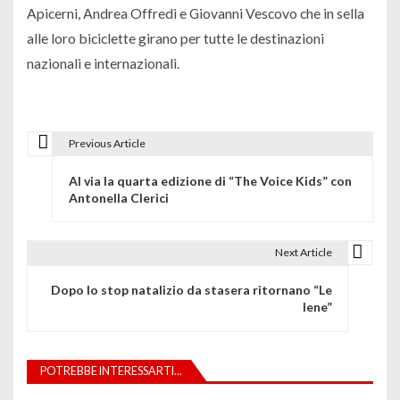
Apicerni, Andrea Offredi e Giovanni Vescovo che in sella
alle loro biciclette girano per tutte le destinazioni
nazionali e internazionali.
Previous Article
N
Al via la quarta edizione di “The Voice Kids” con
a
Antonella Clerici
v
i
Next Article
g
Dopo lo stop natalizio da stasera ritornano “Le
Iene”
a
z
POTREBBE INTERESSARTI...
i