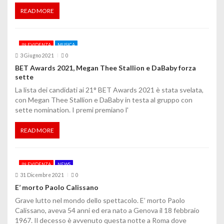
READ MORE
IN EVIDENZA
MUSICA
3 Giugno 2021
0
BET Awards 2021, Megan Thee Stallion e DaBaby forza
sette
La lista dei candidati ai 21° BET Awards 2021 è stata svelata,
con Megan Thee Stallion e DaBaby in testa al gruppo con
sette nomination. I premi premiano l'
READ MORE
IN EVIDENZA
NEWS
31 Dicembre 2021
0
E’ morto Paolo Calissano
Grave lutto nel mondo dello spettacolo. E’ morto Paolo
Calissano, aveva 54 anni ed era nato a Genova il 18 febbraio
1967. Il decesso è avvenuto questa notte a Roma dove