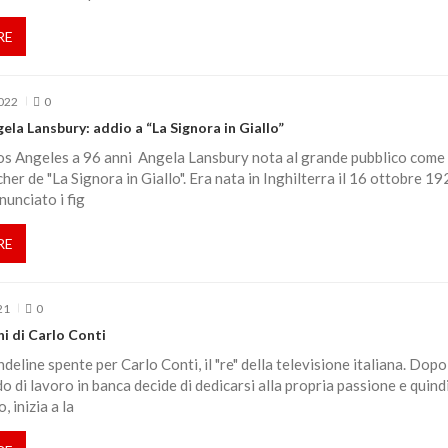
RE
2022
0
ela Lansbury: addio a “La Signora in Giallo”
os Angeles a 96 anni Angela Lansbury nota al grande pubblico come 
her de "La Signora in Giallo". Era nata in Inghilterra il 16 ottobre 19
unciato i fig
RE
21
0
ni di Carlo Conti
deline spente per Carlo Conti, il "re" della televisione italiana. Dopo
o di lavoro in banca decide di dedicarsi alla propria passione e quindi
 inizia a la