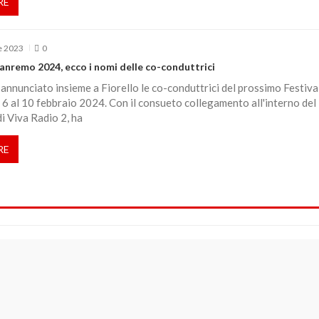
RE
e 2023
0
Sanremo 2024, ecco i nomi delle co-conduttrici
nnunciato insieme a Fiorello le co-conduttrici del prossimo Festival
6 al 10 febbraio 2024. Con il consueto collegamento all'interno de
di Viva Radio 2, ha
RE