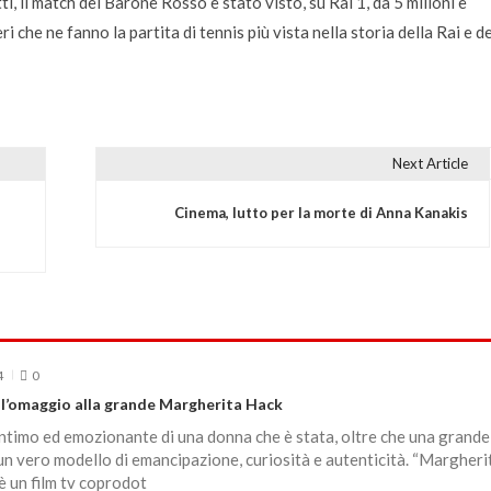
i, il match del Barone Rosso è stato visto, su Rai 1, da 5 milioni e
che ne fanno la partita di tennis più vista nella storia della Rai e de
Next Article
Cinema, lutto per la morte di Anna Kanakis
4
0
 l’omaggio alla grande Margherita Hack
intimo ed emozionante di una donna che è stata, oltre che una grande
 un vero modello di emancipazione, curiosità e autenticità. “Margheri
 è un film tv coprodot