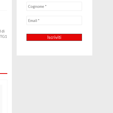
 di
l TG1