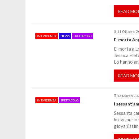
z
READ MO
i
11 Ottobre 
o
IN EVIDENZA
NEWS
SPETTACOLO
E’ morta Ang
E' morta a L
n
Jessica Fletc
Lo hanno ann
e
READ MO
a
13 Marzo 20
r
IN EVIDENZA
SPETTACOLO
I sessant’an
Sessanta can
t
breve period
giovanissimo,
i