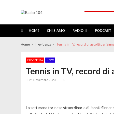
Skip
Skip
to
to
navigation
content
Radio 104
Like It !
HOME
CHI SIAMO
RADIO
PODCAST
Home
In evidenza
Tennis in TV, record di ascolti per Sinn
IN EVIDENZA
NEWS
Tennis in TV, record di 
21 Novembre 2023
0
La settimana torinese straordinaria di Jannik Sinner s