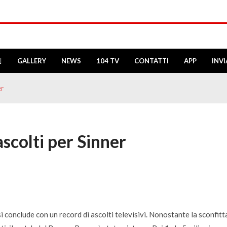
GALLERY
NEWS
104 TV
CONTATTI
APP
INV
er
ascolti per Sinner
i conclude con un record di ascolti televisivi. Nonostante la sconfitt