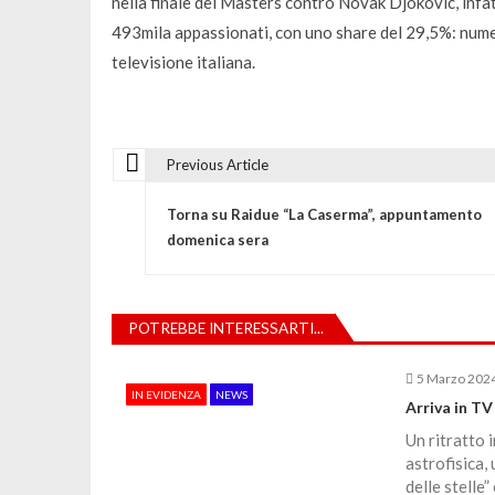
nella finale del Masters contro Novak Djokovic, infatt
493mila appassionati, con uno share del 29,5%: numeri 
televisione italiana.
Previous Article
N
Torna su Raidue “La Caserma”, appuntamento
a
domenica sera
v
POTREBBE INTERESSARTI...
i
5 Marzo 202
IN EVIDENZA
NEWS
g
Arriva in TV
Un ritratto 
a
astrofisica,
delle stelle”