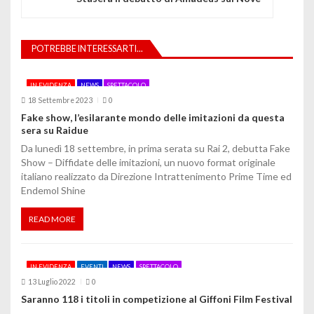
g
a
POTREBBE INTERESSARTI...
z
i
IN EVIDENZA
NEWS
SPETTACOLO
18 Settembre 2023
0
o
Fake show, l’esilarante mondo delle imitazioni da questa
sera su Raidue
n
Da lunedì 18 settembre, in prima serata su Rai 2, debutta Fake
e
Show – Diffidate delle imitazioni, un nuovo format originale
italiano realizzato da Direzione Intrattenimento Prime Time ed
a
Endemol Shine
r
READ MORE
t
i
IN EVIDENZA
EVENTI
NEWS
SPETTACOLO
13 Luglio 2022
0
c
Saranno 118 i titoli in competizione al Giffoni Film Festival
o