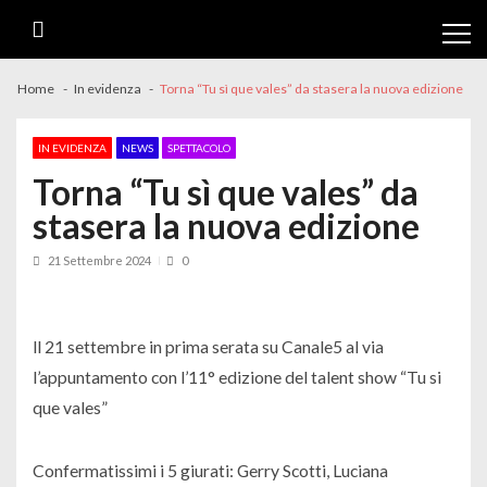
Skip
Skip
to
to
navigation
content
Home
In evidenza
Torna “Tu sì que vales” da stasera la nuova edizione
IN EVIDENZA
NEWS
SPETTACOLO
Torna “Tu sì que vales” da
stasera la nuova edizione
21 Settembre 2024
0
ll 21 settembre in prima serata su Canale5 al via
l’appuntamento con l’11° edizione del talent show “Tu si
que vales”
Confermatissimi i 5 giurati: Gerry Scotti, Luciana