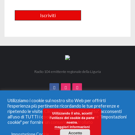
Radio 104 emittente regionale della Liguria
Utilizziamo i cookie sul nostro sito Web per offrirti
l'esperienza più pertinente ricordando le tue preferenze e
ripetendo le visite. Cliccando su "Accetta tutto", acconsenti
© 2024 Radio 104. Tutti i diritti riservati. Vietata la duplicazione
Utilizzando il sito, accetti
all'uso di TUTTI i cookie. Tuttavia, puoi visitare "Impostazioni
anche parziale.
l'utilizzo dei cookie da parte
Radio Monferrato Srl - P.IVA 00956220057 La società ha
cookie" per fornire un consenso controllato
nostra.
maggiori informazioni
ricevuto aiuti di Stato e aiuti de Minimis, soggetti all’obbligo di
pubblicazione nel Registro nazionale degli aiuti di Stato di cui
Accetto
Impostazione Cookie
Accetta tutto