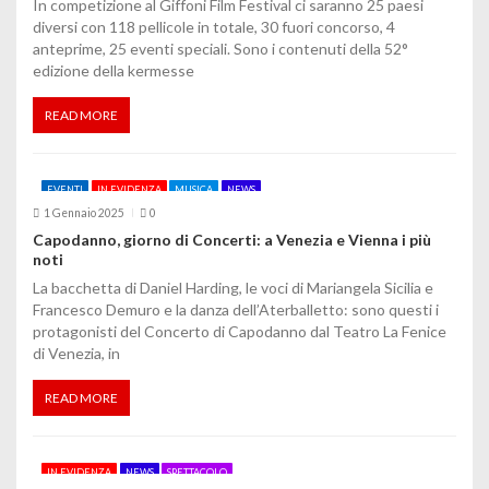
In competizione al Giffoni Film Festival ci saranno 25 paesi
diversi con 118 pellicole in totale, 30 fuori concorso, 4
l
anteprime, 25 eventi speciali. Sono i contenuti della 52°
i
edizione della kermesse
READ MORE
EVENTI
IN EVIDENZA
MUSICA
NEWS
1 Gennaio 2025
0
Capodanno, giorno di Concerti: a Venezia e Vienna i più
noti
La bacchetta di Daniel Harding, le voci di Mariangela Sicilia e
Francesco Demuro e la danza dell’Aterballetto: sono questi i
protagonisti del Concerto di Capodanno dal Teatro La Fenice
di Venezia, in
READ MORE
IN EVIDENZA
NEWS
SPETTACOLO