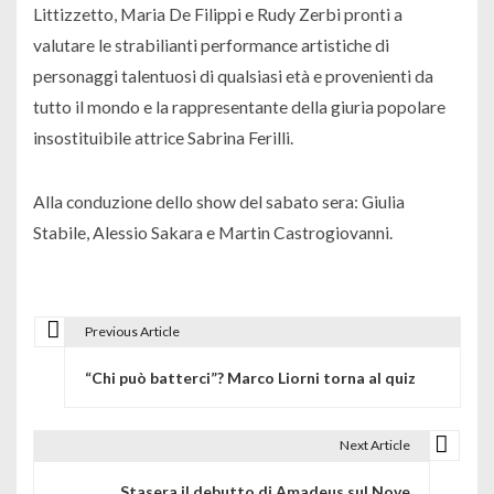
Littizzetto, Maria De Filippi e Rudy Zerbi pronti a
valutare le strabilianti performance artistiche di
personaggi talentuosi di qualsiasi età e provenienti da
tutto il mondo e la rappresentante della giuria popolare
insostituibile attrice Sabrina Ferilli.
Alla conduzione dello show del sabato sera: Giulia
Stabile, Alessio Sakara e Martin Castrogiovanni.
Previous Article
N
“Chi può batterci”? Marco Liorni torna al quiz
a
v
Next Article
i
Stasera il debutto di Amadeus sul Nove