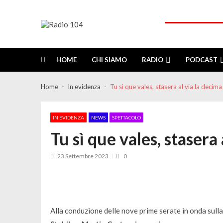
Skip
Skip
to
to
navigation
content
Radio 104
Like It !
HOME
CHI SIAMO
RADIO
PODCAST
Home
In evidenza
Tu sì que vales, stasera al via la decima
IN EVIDENZA
NEWS
SPETTACOLO
Tu sì que vales, stasera
23 Settembre 2023
0
Alla conduzione delle nove prime serate in onda sull