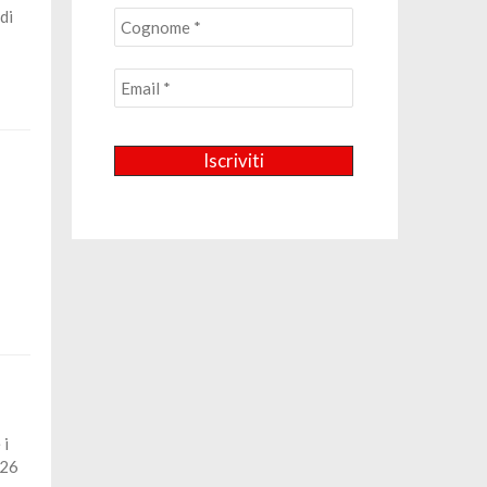
di
 i
 26