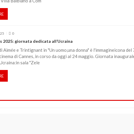
 Villa Balbiano a Com
RE
025
0
s 2025: giornata dedicata all’Ucraina
di Aimée e Trintignant in "Un uomo,una donna" è l'immagineicona del
 cinema di Cannes, in corso da oggi al 24 maggio. Giornata inaugural
'Ucraina:in sala "Zele
RE