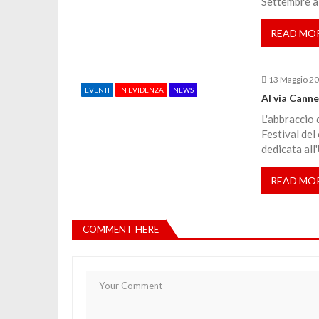
Settembre a
i
READ MO
c
o
13 Maggio 2
EVENTI
IN EVIDENZA
NEWS
Al via Canne
l
L'abbraccio 
Festival del
dedicata all
i
READ MO
COMMENT HERE