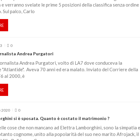
a e verranno svelate le prime 5 posizioni della classifica senza ordine 
 Sul palco, Carlo
RE
23
0
ornalista Andrea Purgatori
iornalista Andrea Purgatori, volto di LA7 dove conduceva la
 "Atlantide". Aveva 70 anni ed era malato. Inviato del Corriere della
6 al 2000, è
RE
e 2020
0
rghini si è sposata. Quanto è costato il matrimonio ?
elle cose che non mancano ad Elettra Lamborghini, sono la simpatia e
otanto cognome, unito alla popolarità del suo neo marito Afrojack, il