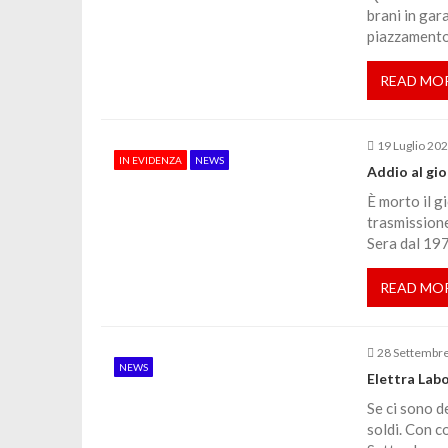
a
brani in gar
piazzamento.
z
READ MO
i
19 Luglio 20
o
IN EVIDENZA
NEWS
Addio al gi
È morto il g
n
trasmissione
Sera dal 197
e
READ MO
a
28 Settembr
r
NEWS
Elettra Labo
Se ci sono d
t
soldi. Con c