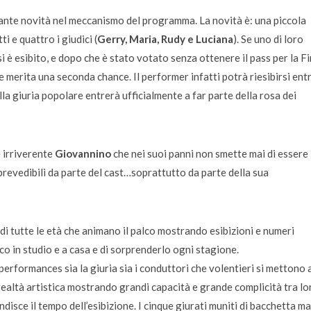
ssante novità nel meccanismo del programma. La novità è: una piccola
i e quattro i giudici (
Gerry, Maria, Rudy e Luciana
). Se uno di loro
 è esibito, e dopo che è stato votato senza ottenere il pass per la Fi
 merita una seconda chance. Il performer infatti potrà riesibirsi entr
lla giuria popolare entrerà ufficialmente a far parte della rosa dei
e irriverente
Giovannino
che nei suoi panni non smette mai di essere
revedibili da parte del cast…soprattutto da parte della sua
di tutte le età che animano il palco mostrando esibizioni e numeri
ico in studio e a casa e di sorprenderlo ogni stagione.
erformances sia la giuria sia i conduttori che volentieri si mettono a
realtà artistica mostrando grandi capacità e grande complicità tra lo
isce il tempo dell’esibizione. I cinque giurati muniti di bacchetta m