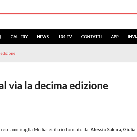
GALLERY
NEWS
104 TV
CONTATTI
APP
INV
 edizione
 al via la decima edizione
a rete ammiraglia Mediaset il trio formato da:
Alessio Sakara, Giulia