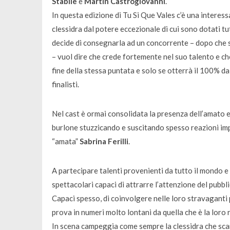
Stabile
e
Martin Castrogiovanni
.
In questa edizione di Tu Si Que Vales c’è una intere
clessidra dal potere eccezionale di cui sono dotati tutt
decide di consegnarla ad un concorrente – dopo che si
– vuol dire che crede fortemente nel suo talento e che
fine della stessa puntata e solo se otterrà il 100% da
finalisti.
Nel cast è ormai consolidata la presenza dell’amato 
burlone stuzzicando e suscitando spesso reazioni imp
“amata”
Sabrina Ferilli
.
A partecipare talenti provenienti da tutto il mondo e 
spettacolari capaci di attrarre l’attenzione del pubbl
Capaci spesso, di coinvolgere nelle loro stravaganti p
prova in numeri molto lontani da quella che è la loro 
In scena campeggia come sempre la clessidra che scand