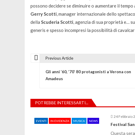
possono decidere se diminuire o aumentare il tempo a 
Gerry Scotti
, manager internazionale dello spettaco
della
Scuderia Scotti
, agenzia di sua proprietà e… s
generis e spesso incompresi la possibilità di cavalcar
Previous Article
N
Gli anni ’60, ’70’ 80 protagonisti a Verona con
a
Amadeus
v
POTREBBE INTERESSARTI...
i
24 Febbraio 
EVENTI
IN EVIDENZA
MUSICA
NEWS
g
Festival Sa
Questa sera 