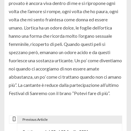
provato è ancora viva dentro di me e si ripropone ogni
volta che l’amore si rompe, ogni volta che ho paura, ogni
volta che mi sento fraintesa come donna ed essere
umano. L’ortica ha un odore dolce, le foglie dell’ortica
hanno una forma che ricorda molto l’organo sessuale
femminile, ricoperto di peli. Quando questi peli si
spezzano però, emanano un odore acido e da questi
fuoriesce una sostanza urticante. Un po’ come diventiamo
noi quando ci accorgiamo di non essere amate
abbastanza, un po’ come ci trattano quando non ci amano
più”. La cantante è reduce dalla partecipazione all’ultimo
Festival di Sanremo con il brano “Potevi fare di più”.
Previous Article
N