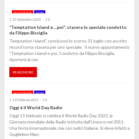
i
IN EVIDENZA
NEWS
c
15 Settembre 2025
0
“Temptation Island e….poi”, stasera lo speciale condotto
o
da Filippo Bisciglia
Temptation Island", conclusosi lo scorso 31 luglio con ascolto
l
record torna stasera per uno speciale. Il nuovo appuntamento
"Temptation Island e poi..."condotto da Filippo Bisciglia,
i
riporterà al cen
READ MORE
IN EVIDENZA
NEWS
13 Febbraio 2023
0
Oggi è il World Day Radio
Oggi 13 febbraio si celebra il World Radio Day 2023, la
Giornata mondiale della Radio istituita dall'Unesco nel 2011.
Una festa internazionale, ma con radici italiane. Si deve infatti a
Guglielmo Marc