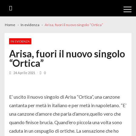
Skip
Skip
to
to
navigation
content
Home
In evidenza
Arisa, fuori il nuovo singolo “Ortica”
IN EVIDENZA
Arisa, fuori il nuovo singolo
“Ortica”
24 Aprile 2021
0
E’ uscito il nuovo singolo di Arisa “Ortica”, una canzone
cantanta per metà in italiano e per metà in napoletano. “E’
una canzone d’amore che parla d’amore,quello vero che
quando finisce brucia. Quand’ero piccola una volta sono
caduta in un cespuglio di ortiche. La sensazione che ho