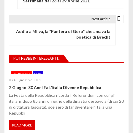
Settimana dal 23 al 29 Aprile 2021
a
v
Next Article
i
Addio a Milva, la “Pantera di Goro” che amava la
g
poetica di Brecht
a
z
POTREBBE INTERESSARTI...
i
IN EVIDENZA
NEWS
o
2 Giugno 2026
0
2 Giugno, 80 Anni Fa L’Italia Divenne Repubblica
n
La Festa della Repubblica ricorda il Referendum con cui gli
e
italiani, dopo 85 anni di regno della dinastia dei Savoia (di cui 20
di dittatura fascista), scelsero di far diventare l’Italia una
a
Repubbli
r
READ MORE
t