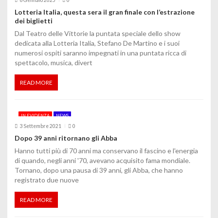
e
Lotteria Italia, questa sera il gran finale con l’estrazione
dei biglietti
a
Dal Teatro delle Vittorie la puntata speciale dello show
dedicata alla Lotteria Italia, Stefano De Martino e i suoi
r
numerosi ospiti saranno impegnati in una puntata ricca di
spettacolo, musica, divert
t
i
READ MORE
c
IN EVIDENZA
NEWS
o
3 Settembre 2021
0
l
Dopo 39 anni ritornano gli Abba
Hanno tutti più di 70 anni ma conservano il fascino e l'energia
i
di quando, negli anni '70, avevano acquisito fama mondiale.
Tornano, dopo una pausa di 39 anni, gli Abba, che hanno
registrato due nuove
READ MORE