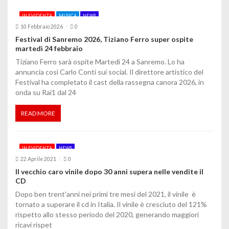
IN EVIDENZA
MUSICA
NEWS
10 Febbraio 2026
0
Festival di Sanremo 2026, Tiziano Ferro super ospite
martedì 24 febbraio
Tiziano Ferro sarà ospite Martedì 24 a Sanremo. Lo ha
annuncia così Carlo Conti sui social. Il direttore artistico del
Festival ha completato il cast della rassegna canora 2026, in
onda su Rai1 dal 24
READ MORE
IN EVIDENZA
NEWS
22 Aprile 2021
0
Il vecchio caro vinile dopo 30 anni supera nelle vendite il
CD
Dopo ben trent'anni nei primi tre mesi del 2021, il vinile è
tornato a superare il cd in Italia. Il vinile è cresciuto del 121%
rispetto allo stesso periodo del 2020, generando maggiori
ricavi rispet