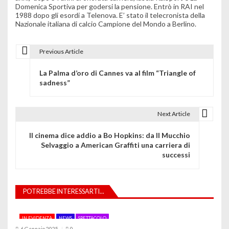
Domenica Sportiva per godersi la pensione. Entrò in RAI nel
1988 dopo gli esordi a Telenova. E’ stato il telecronista della
Nazionale italiana di calcio Campione del Mondo a Berlino.
Previous Article
N
La Palma d’oro di Cannes va al film “Triangle of
a
sadness”
v
i
Next Article
g
Il cinema dice addio a Bo Hopkins: da Il Mucchio
Selvaggio a American Graffiti una carriera di
a
successi
z
i
POTREBBE INTERESSARTI...
o
IN EVIDENZA
NEWS
SPETTACOLO
n
6 Gennaio 2025
0