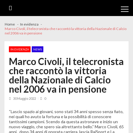
Skip
Skip
to
to
navigation
content
Home
In evidenza
Marco Civoli, il telecronista che raccontò la vittoria della Nazionale di Calcio
nel 2006 va in pensione
IN EVIDENZA
NEWS
Marco Civoli, il telecronista
che raccontò la vittoria
della Nazionale di Calcio
nel 2006 va in pensione
30 Maggio 2022
0
“Lascio spazio ai giovani, sono stati 34 anni spesso senza fiato,
nei quali ho avuto la fortuna e la possibilità di conoscere
tantissimi campioni. Scendo da questa astronave e inizio un
nuovo viaggio, che spero sia altrettanto bello.” Marco Civoli, 65
anni, dopo 34 anni di onorata carriera, lascia
RaiSport
e
La